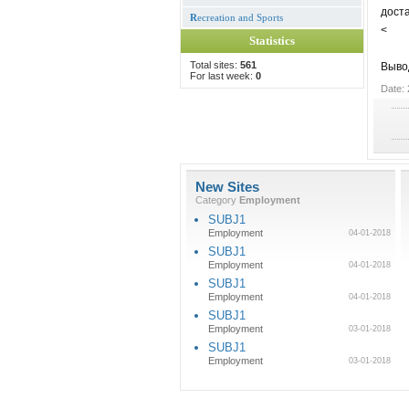
доста
R
ecreation and Sports
<
Statistics
Total sites:
561
Выво
For last week:
0
Date: 
New Sites
Category
Employment
SUBJ1
Employment
04-01-2018
SUBJ1
Employment
04-01-2018
SUBJ1
Employment
04-01-2018
SUBJ1
Employment
03-01-2018
SUBJ1
Employment
03-01-2018