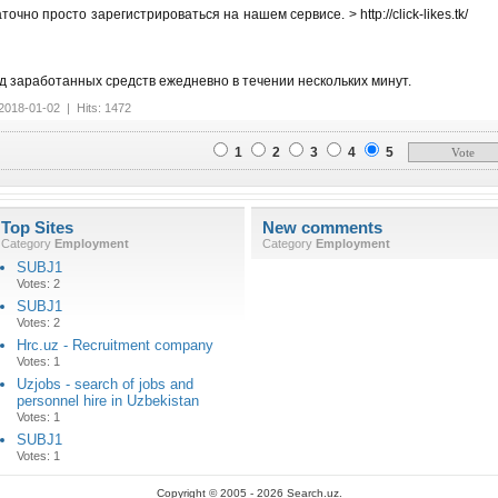
точно просто зарегистрироваться на нашем сервисе. > http://click-likes.tk/
д заработанных средств ежедневно в течении нескольких минут.
2018-01-02 | Hits: 1472
1
2
3
4
5
Top Sites
New comments
Category
Employment
Category
Employment
SUBJ1
Votes: 2
SUBJ1
Votes: 2
Hrc.uz - Recruitment company
Votes: 1
Uzjobs - search of jobs and
personnel hire in Uzbekistan
Votes: 1
SUBJ1
Votes: 1
Copyright © 2005 - 2026 Search.uz.