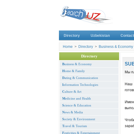
Directory
Uzbekistan
Contact
Home
>
Directory
>
Business & Economy
Directory
SU
B
usiness & Economy
H
ome & Family
Мы пл
D
ating & Communication
Наш 
I
nformation Technologies
готов
C
ulture & Art
M
edicine and Health
Имен
S
cience & Education
выпол
N
ews & Media
S
ociety & Environment
Чтоб
зараб
T
ravel & Tourism
F
estivities & Entertainment