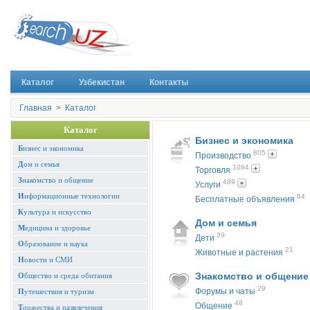
Каталог
Узбекистан
Контакты
Главная
>
Каталог
Каталог
Бизнес и экономика
Б
изнес и экономика
805
Производство
Д
ом и семья
1084
Торговля
З
накомство и общение
489
Услуги
И
нформационные технологии
64
Бесплатные объявления
К
ультура и искусство
Дом и семья
М
едицина и здоровье
39
Дети
О
бразование и наука
21
Животные и растения
Н
овости и СМИ
Знакомство и общение
О
бщество и среда обитания
29
Форумы и чаты
П
утешествия и туризм
48
Общение
Т
оржества и развлечения