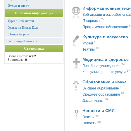
О
тдых и спорт
Информационные техн
Полезная информация
Веб-дизайн и разработка са
74
IT cервисы
Туры в Узбекистан
6
Программное обеспечение
Отдых на Иссык-Куле
Южная Африка
Культура и искусство
Гостиницы Ташкента
13
Музеи
Статистика
13
Театры
Всего сайтов:
4882
Медицина и здоровье
За неделю:
0
74
Лечебные учреждения
17
Консультационные услуги
Образование и наука
58
Высшее образование
61
Среднее образование
16
Дисциплины
Новости и СМИ
34
Газеты
36
Новости