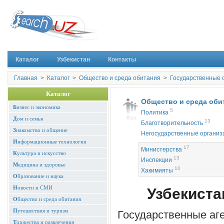
Каталог
Узбекистан
Контакты
Главная
>
Каталог
>
Общество и среда обитания
>
Государственные 
Каталог
Общество и среда оби
Б
изнес и экономика
5
Политика
Д
ом и семья
13
Благотворительность
З
накомство и общение
Негосударственные организ
И
нформационные технологии
17
Министерства
К
ультура и искусство
13
Инспекции
М
едицина и здоровье
10
Хакимияты
О
бразование и наука
Н
овости и СМИ
Узбекиста
О
бщество и среда обитания
П
утешествия и туризм
Государственные аг
Т
оржества и развлечения