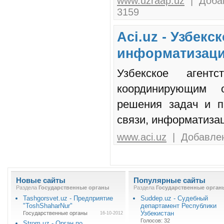
www.uzraap.uz
| Добав
3159
Aci.uz - Узбекс
информатизац
Узбекское агент
координирующим 
решения задач и п
связи, информатизац
www.aci.uz
| Добавлен
Новые сайты
Популярные сайты
Раздела
Государственные органы
Раздела
Государственные орган
Tashgorsvet.uz - Предприятие
Suddep.uz - Судебный
"ToshShaharNur"
департамент Республики
Узбекистан
Государственные органы
16-10-2012
Голосов: 32
Strom.uz - Орган по