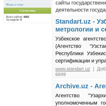
сайты государствен
О
тдых и спорт
деятельности госуда
Статистика
Всего сайтов:
4882
Standart.uz - У
За неделю:
0
метрологии и 
Узбекское агентств
(Агентство “Узст
Республики Узбекис
сертификации и упр
www.standart.uz
| Доба
6849
Archive.uz - Аг
Агентство "Узар
уполномоченным го