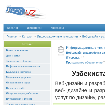
Каталог
Узбекистан
Контакты
Главная
>
Каталог
>
Информационные технологии
>
Веб-дизайн и ра
Каталог
Информационные техн
Б
изнес и экономика
Веб-дизайн и разработка с
Д
ом и семья
74
IT cервисы
З
накомство и общение
6
Программное обеспечение
И
нформационные технологии
Узбекиста
К
ультура и искусство
М
едицина и здоровье
Веб-дизайн и разраб
О
бразование и наука
Н
овости и СМИ
веб- дизайне и разр
О
бщество и среда обитания
услуг по дизайну, р
П
утешествия и туризм
Т
оржества и развлечения