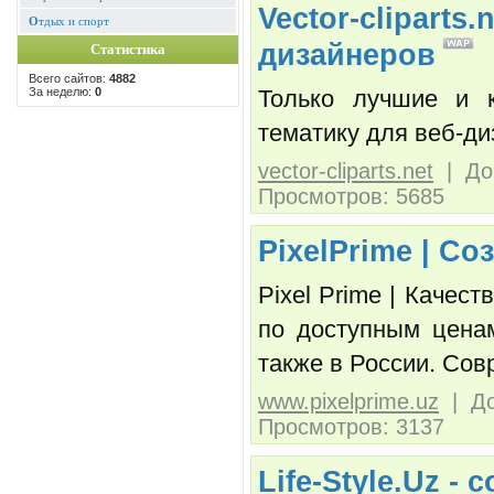
Vector-cliparts
О
тдых и спорт
дизайнеров
Статистика
Всего сайтов:
4882
За неделю:
0
Только лучшие и 
тематику для веб-ди
vector-cliparts.net
| Доб
Просмотров: 5685
PixelPrime | Со
Pixel Prime | Качес
по доступным ценам
также в России. Сов
www.pixelprime.uz
| До
Просмотров: 3137
Life-Style.Uz -