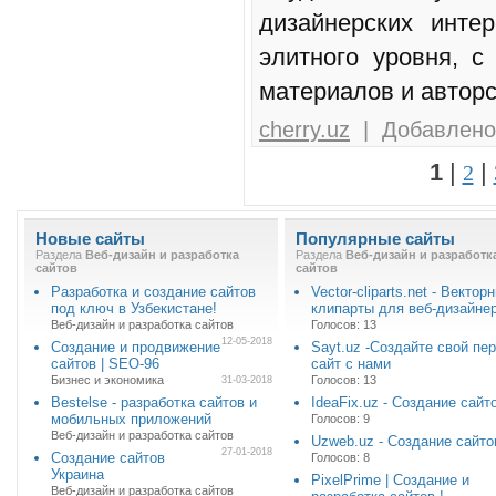
дизайнерских интер
элитного уровня, 
материалов и авторс
cherry.uz
| Добавлено:
1
|
|
2
Новые сайты
Популярные сайты
Раздела
Веб-дизайн и разработка
Раздела
Веб-дизайн и разработк
сайтов
сайтов
Разработка и создание сайтов
Vector-cliparts.net - Вектор
под ключ в Узбекистане!
клипарты для веб-дизайне
Веб-дизайн и разработка сайтов
Голосов: 13
12-05-2018
Создание и продвижение
Sayt.uz -Создайте свой пе
сайтов | SEO-96
сайт с нами
Бизнес и экономика
Голосов: 13
31-03-2018
Bestelse - разработка сайтов и
IdeaFix.uz - Cоздание сайт
мобильных приложений
Голосов: 9
Веб-дизайн и разработка сайтов
Uzweb.uz - Создание сайто
27-01-2018
Создание сайтов
Голосов: 8
Украина
PixelPrime | Создание и
Веб-дизайн и разработка сайтов