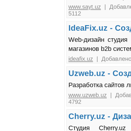
www.sayt.uz
| Добавле
5112
IdeaFix.uz - Cо
Web-дизайн студия I
магазинов b2b систе
ideafix.uz
| Добавлено:
Uzweb.uz - Соз
Разработка сайтов 
www.uzweb.uz
| Добав
4792
Cherry.uz - Ди
Студия Cherry.u