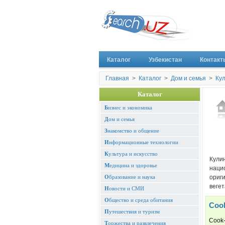
Каталог
Узбекистан
Контакт
Главная
>
Каталог
>
Дом и семья
>
Ку
Каталог
Б
изнес и экономика
Д
ом и семья
З
накомство и общение
И
нформационные технологии
К
ультура и искусство
Кули
М
едицина и здоровье
наци
О
бразование и наука
ориг
вегет
Н
овости и СМИ
О
бщество и среда обитания
Coo
П
утешествия и туризм
Cook-
Т
оржества и развлечения