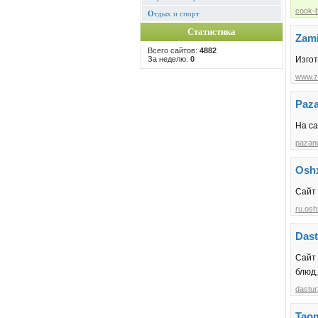
cook-b
О
тдых и спорт
Статистика
Zam
Всего сайтов:
4882
За неделю:
0
Изгот
www.z
Paz
На са
pazan
Osh
Сайт
ru.os
Dast
Сайт
блюд,
dastur
Taom