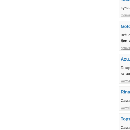
Кулин
taomla
Goto
Всё 
Диети
gotovi
Azu.
Татар
катал
www.a
Rina
Самые
www.ri
Тор
Самы