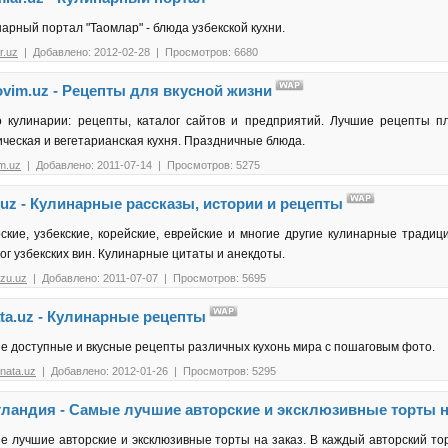
арный портал "Таомлар" - блюда узбекской кухни.
r.uz
| Добавлено: 2012-02-28 | Просмотров: 6680
vim.uz - Рецепты для вкусной жизни
о кулинарии: рецепты, каталог сайтов и предприятий. Лучшие рецепты пл
ческая и вегетарианская кухня. Праздничные блюда.
m.uz
| Добавлено: 2011-07-14 | Просмотров: 5275
uz - Кулинарные рассказы, истории и рецепты
ские, узбекские, корейские, еврейские и многие другие кулинарные тради
ог узбекских вин. Кулинарные цитаты и анекдоты.
zu.uz
| Добавлено: 2011-07-07 | Просмотров: 5695
ta.uz - Кулинарные рецепты
 доступные и вкусные рецепты различных кухонь мира с пошаговым фото.
nata.uz
| Добавлено: 2012-01-26 | Просмотров: 5295
тландия - Самые лучшие авторские и эксклюзивные торты на
е лучшие авторские и эксклюзивные торты на заказ. В каждый авторский т