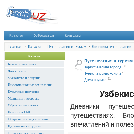
Каталог
Узбекистан
Контакты
Главная
>
Каталог
>
Путешествия и туризм
>
Дневники путешествий
Каталог
Путешествия и туризм
Б
изнес и экономика
33
Туристические города
Д
ом и семья
76
Туристические услуги
З
накомство и общение
11
Дома отдыха
И
нформационные технологии
Узбекис
К
ультура и искусство
М
едицина и здоровье
Дневники путеше
О
бразование и наука
Н
овости и СМИ
путешествиях. Бл
О
бщество и среда обитания
впечатлений и полез
П
утешествия и туризм
Т
оржества и развлечения