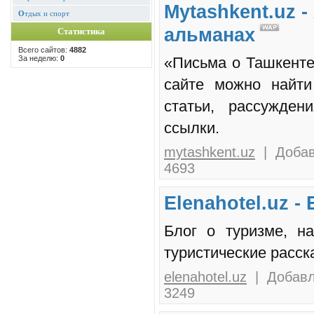
Mytashkent.uz 
О
тдых и спорт
альманах
Статистика
Всего сайтов:
4882
За неделю:
0
«Письма о Ташкенте
сайте можно найти
статьи, рассужден
ссылки.
mytashkent.uz
| Добав
4693
Elenahotel.uz -
Блог о туризме, н
туристические расска
elenahotel.uz
| Добавле
3249