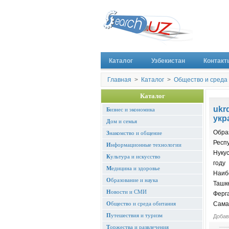
Каталог
Узбекистан
Контакт
Главная
>
Каталог
>
Общество и среда
Каталог
ukr
Б
изнес и экономика
укр
Д
ом и семья
Обра
З
накомство и общение
Респ
И
нформационные технологии
Нуку
К
ультура и искусство
году
М
едицина и здоровье
Наиб
О
бразование и наука
Ташк
Н
овости и СМИ
Ферг
О
бщество и среда обитания
Сама
П
утешествия и туризм
Добав
Т
оржества и развлечения