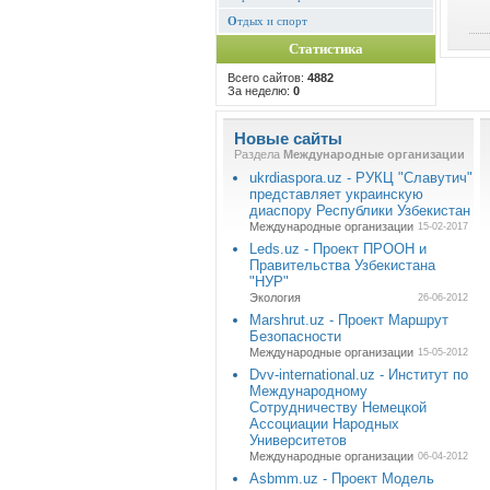
О
тдых и спорт
Статистика
Всего сайтов:
4882
За неделю:
0
Новые сайты
Раздела
Международные организации
ukrdiaspora.uz - РУКЦ "Славутич"
представляет украинскую
диаспору Республики Узбекистан
Международные организации
15-02-2017
Leds.uz - Проект ПРООН и
Правительства Узбекистана
"НУР"
Экология
26-06-2012
Marshrut.uz - Проект Маршрут
Безопасности
Международные организации
15-05-2012
Dvv-international.uz - Институт по
Международному
Сотрудничеству Немецкой
Ассоциации Народных
Университетов
Международные организации
06-04-2012
Asbmm.uz - Проект Модель