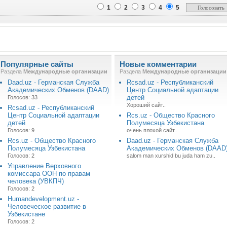
1
2
3
4
5
Популярные сайты
Новые комментарии
Раздела
Международные организации
Раздела
Международные организации
Daad.uz - Германская Служба
Rcsad.uz - Республиканский
Академических Обменов (DAAD)
Центр Социальной адаптации
детей
Голосов: 33
Хороший сайт..
Rcsad.uz - Республиканский
Центр Социальной адаптации
Rcs.uz - Общество Красного
детей
Полумесяца Узбекистана
Голосов: 9
очень плохой сайт..
Rcs.uz - Общество Красного
Daad.uz - Германская Служба
Полумесяца Узбекистана
Академических Обменов (DAAD
Голосов: 2
salom man xurshid bu juda ham zu..
Управление Верховного
комиссара ООН по правам
человека (УВКПЧ)
Голосов: 2
Humandevelopment.uz -
Человеческое развитие в
Узбекистане
Голосов: 2