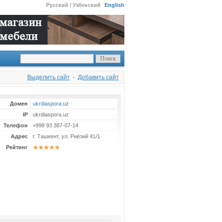
Русский / Узбекский
English
Выделить сайт
-
Добавить сайт
Домен
ukrdiaspora.uz
IP
ukrdiaspora.uz
Телефон
+998 93 387-07-14
Адрес
г. Ташкент, ул. Риёзий 41/1
Рейтинг