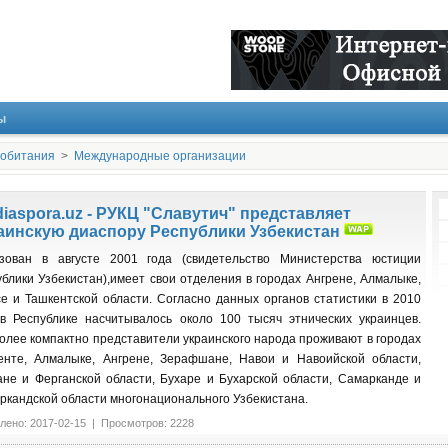
ы
 обитания
>
Международные организации
diaspora.uz - РУКЦ "Славутич" представляет
аинскую диаспору Республики Узбекистан
зован в августе 2001 года (свидетельство Министерства юстиции
ублики Узбекистан),имеет свои отделения в городах Ангрене, Алмалыке,
се и Ташкентской области. Согласно данных органов статистики в 2010
 в Республике насчитывалось около 100 тысяч этнических украинцев.
олее компактно представители украинского народа проживают в городах
енте, Алмалыке, Ангрене, Зерафшане, Навои и Навоийской области,
ане и Ферганской области, Бухаре и Бухарской области, Самарканде и
ркандской области многонационального Узбекистана.
лено: 2017-02-15 | Просмотров: 2228