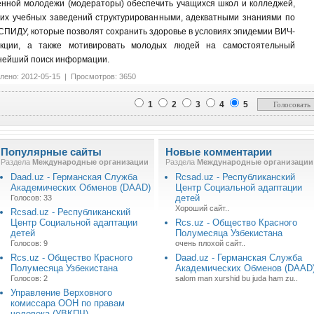
енной молодежи (модераторы) обеспечить учащихся школ и колледжей,
их учебных заведений структурированными, адекватными знаниями по
СПИДУ, которые позволят сохранить здоровье в условиях эпидемии ВИЧ-
кции, а также мотивировать молодых людей на самостоятельный
нейший поиск информации.
лено: 2012-05-15 | Просмотров: 3650
1
2
3
4
5
Популярные сайты
Новые комментарии
Раздела
Международные организации
Раздела
Международные организации
Daad.uz - Германская Служба
Rcsad.uz - Республиканский
Академических Обменов (DAAD)
Центр Социальной адаптации
детей
Голосов: 33
Хороший сайт..
Rcsad.uz - Республиканский
Центр Социальной адаптации
Rcs.uz - Общество Красного
детей
Полумесяца Узбекистана
Голосов: 9
очень плохой сайт..
Rcs.uz - Общество Красного
Daad.uz - Германская Служба
Полумесяца Узбекистана
Академических Обменов (DAAD
Голосов: 2
salom man xurshid bu juda ham zu..
Управление Верховного
комиссара ООН по правам
человека (УВКПЧ)