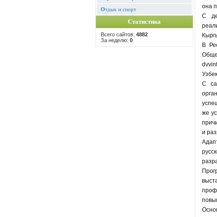
она 
О
тдых и спорт
С де
Статистика
реал
Всего сайтов:
4882
Кыргы
За неделю:
0
В Ре
Обще
dvvi
Узбе
С са
орга
успе
же ус
причи
и раз
Адап
русс
разр
Прог
выст
проф
повы
Осно