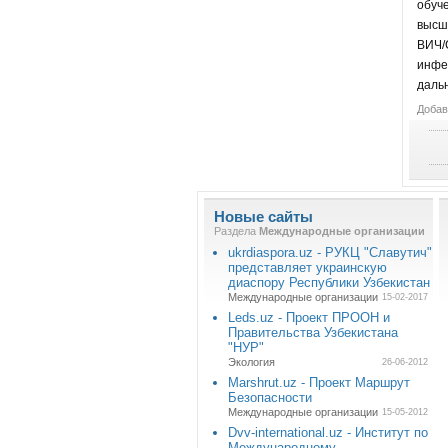
обуч
высш
ВИЧ/
инфе
даль
Добав
Новые сайты
Раздела
Международные организации
ukrdiaspora.uz - РУКЦ "Славутич"
представляет украинскую
диаспору Республики Узбекистан
Международные организации
15-02-2017
Leds.uz - Проект ПРООН и
Правительства Узбекистана
"НУР"
Экология
26-06-2012
Marshrut.uz - Проект Маршрут
Безопасности
Международные организации
15-05-2012
Dvv-international.uz - Институт по
Международному