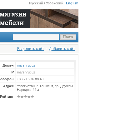
Русский / Узбекский
English
Выделить сайт
-
Добавить сайт
Домен
marshrut.uz
IP
marshrut.uz
Телефон
+88-71 276 88 40
Адрес
Узбекистан, г. Ташкент, пр. Дружбы
Народов, 44 а
Рейтинг