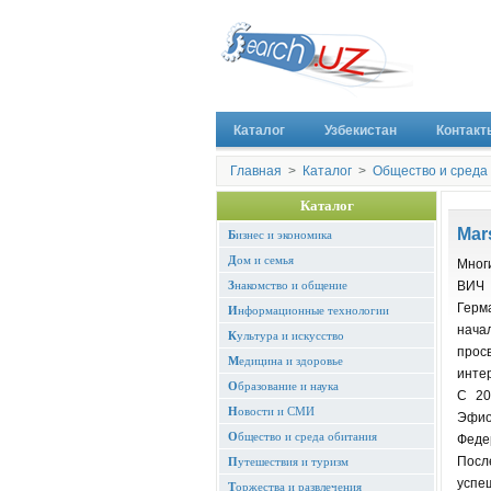
Каталог
Узбекистан
Контакт
Главная
>
Каталог
>
Общество и среда
Каталог
Mar
Б
изнес и экономика
Д
ом и семья
Мног
З
накомство и общение
ВИЧ 
Герм
И
нформационные технологии
нача
К
ультура и искусство
прос
М
едицина и здоровье
инте
О
бразование и наука
С 20
Н
овости и СМИ
Эфио
О
бщество и среда обитания
Феде
Посл
П
утешествия и туризм
успе
Т
оржества и развлечения