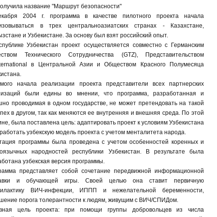
получила название "Маршрут безопасности"
кабря 2004 г. программа в качестве пилотного проекта начала
изовываться в трех центральноазиатских странах - Казахстане,
зстане и Узбекистане. За основу был взят российский опыт.
спублике Узбекистан проект осуществляется совместно c Германским
ством Технического Сотрудничества (GTZ), Представительством
nternational в Центральной Азии и Обществом Красного Полумесяца
кистана.
мого начала реализации проекта представители всех партнерских
низаций были едины во мнении, что программа, разработанная и
шно проводимая в одном государстве, не может претендовать на такой
пех в другом, так как меняются ее внутренняя и внешняя среда. По этой
не, была поставлена цель: адаптировать проект к условиям Узбекистана
работать узбекскую модель проекта с учетом менталитета народа.
тация программы была проведена с учетом особенностей коренных и
коязычных народностей республики Узбекистан. В результате была
аботана узбекская версия программы.
рамма представляет собой сочетание передвижной информационной
авки и обучающей игры. Своей целью она ставит первичную
илактику ВИЧ-инфекции, ИППП и нежелательной беременности,
шение порога толерантности к людям, живущим с ВИЧ/СПИДом.
вная цель проекта: при помощи группы добровольцев из числа