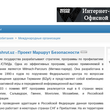
ы
 обитания
>
Международные организации
shrut.uz - Проект Маршрут Безопасности
ие государства разрабатывают стратегии, программы по профилактике
/СПИДа. Одна из эффективных программ, широко применяемой в
ании является Mitmach-Parcours (Митмах-паркур). Она разработана в
ле 1990-х годов по поручению Федерального центра по вопросам
вещения здоровья Германии (BZgA) и представляет собой комбинацию
рактивной игры и передвижной информационной выставки.
03 г. помимо ФРГ программа реализуется ещё в 6 странах мира:
пии, Сальвадоре, Гвинее, Монголии, Мозамбике, и Российской
рации.
е проведения адаптации в Российской Федерации данная программа
шно работает в некоторых странах СНГ и Прибалтики. На их территории