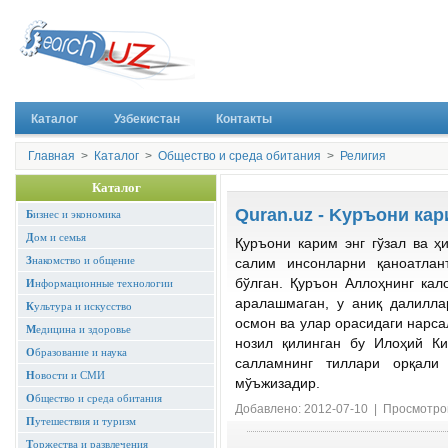
Каталог
Узбекистан
Контакты
Главная
>
Каталог
>
Общество и среда обитания
>
Религия
Каталог
Quran.uz - Kуръони ка
Б
изнес и экономика
Д
ом и семья
Қуръони карим энг гўзал ва ҳ
З
накомство и общение
салим инсонларни қаноатлан
бўлган. Қуръон Аллоҳнинг кал
И
нформационные технологии
аралашмаган, у аниқ далиллар
К
ультура и искусство
осмон ва улар орасидаги нарса
М
едицина и здоровье
нозил қилинган бу Илоҳий К
О
бразование и наука
салламнинг тиллари орқали
Н
овости и СМИ
мўъжизадир.
О
бщество и среда обитания
Добавлено: 2012-07-10 | Просмотро
П
утешествия и туризм
Т
оржества и развлечения