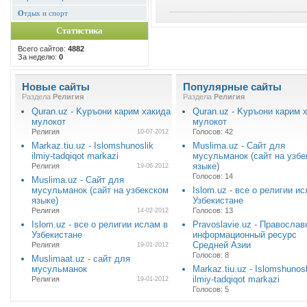
О
тдых и спорт
Статистика
Всего сайтов:
4882
За неделю:
0
Новые сайты
Популярные сайты
Раздела
Религия
Раздела
Религия
Quran.uz - Kуръони карим хакида
Quran.uz - Kуръони карим 
мулокот
мулокот
Религия
Голосов: 42
10-07-2012
Markaz.tiu.uz - Islomshunoslik
Muslima.uz - Сайт для
ilmiy-tadqiqot markazi
мусульманок (сайт на узбе
языке)
Религия
19-06-2012
Голосов: 14
Muslima.uz - Сайт для
мусульманок (сайт на узбекском
Islom.uz - все о религии и
языке)
Узбекистане
Религия
Голосов: 13
14-02-2012
Islom.uz - все о религии ислам в
Pravoslavie.uz - Правосла
Узбекистане
информационный ресурс
Средней Азии
Религия
19-01-2012
Голосов: 8
Muslimaat.uz - сайт для
мусульманок
Markaz.tiu.uz - Islomshunosl
ilmiy-tadqiqot markazi
Религия
19-01-2012
Голосов: 5