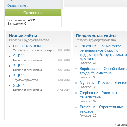
О
тдых и спорт
Статистика
Всего сайтов:
4882
За неделю:
0
Новые сайты
Популярные сайты
Раздела
Трудоустройство
Раздела
Трудоустройство
HS EDUCATION
Trb.dst.uz - Ташкентское
региональное бюро по
Учебные и тестовые центры
30-06-2018
трудоустройству граждан 
SUBJ1
рубежом
Бизнес и экономика
06-02-2018
Голосов: 41
SUBJ1
Birjatruda.uz - Онлайн бирж
Бизнес и экономика
05-02-2018
труда Узбекистана
SUBJ1
Голосов: 39
Трудоустройство
04-01-2018
Myjob.uz - Работа в Узбеки
SUBJ1
Голосов: 38
Бизнес и экономика
04-01-2018
Zarplata.uz - Работа в
Узбекистане
Голосов: 37
Prorab.uz - Строительные
тендеры
Голосов: 25
Copyrigh