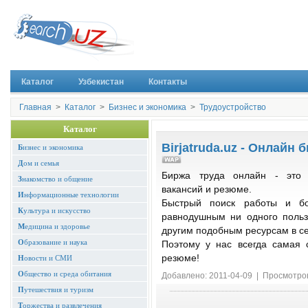
Каталог
Узбекистан
Контакты
Главная
>
Каталог
>
Бизнес и экономика
>
Трудоустройство
Каталог
Birjatruda.uz - Онлайн 
Б
изнес и экономика
Д
ом и семья
Биржа труда онлайн - это 
З
накомство и общение
вакансий и резюме.
И
нформационные технологии
Быстрый поиск работы и б
К
ультура и искусство
равнодушным ни одного польз
М
едицина и здоровье
другим подобным ресурсам в се
О
бразование и наука
Поэтому у нас всегда самая 
резюме!
Н
овости и СМИ
О
бщество и среда обитания
Добавлено: 2011-04-09 | Просмотро
П
утешествия и туризм
Т
оржества и развлечения