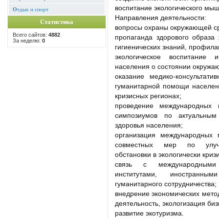
воспитание экологического мыш
О
тдых и спорт
Направления деятельности:
Статистика
вопросы охраны окружающей с
Всего сайтов:
4882
пропаганда здорового образа 
За неделю:
0
гигиенических знаний, профила
экологическое воспитание 
населения о состоянии окружа
оказание медико-консультати
гуманитарной помощи населен
кризисных регионах;
проведение международных к
симпозиумов по актуальны
здоровья населения;
организация международных 
совместных мер по улучше
обстановки в экологически криз
связь с международными 
институтами, иностранн
гуманитарного сотрудничества;
внедрение экономических мето
деятельность, экологизация биз
развитие экотуризма.