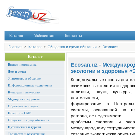
Каталог
Узбекистан
Контакты
Главная
>
Каталог
>
Общество и среда обитания
>
Экология
Каталог
Ecosan.uz - Междунаро
Б
изнес и экономика
экологии и здоровья 
Д
ом и семья
З
накомство и общение
Концептуальные основы деяте
И
нформационные технологии
взаимосвязь экологии и здоров
политики, науки, культуры
К
ультура и искусство
деятельности;
М
едицина и здоровье
формирование в Центральн
О
бразование и наука
системы, основанной на п
Н
овости и СМИ
региона, ее неделимости;
О
бщество и среда обитания
проблемы экологии и здор
П
утешествия и туризм
международному сотрудничеств
создание экологически ориенти
Т
оржества и развлечения