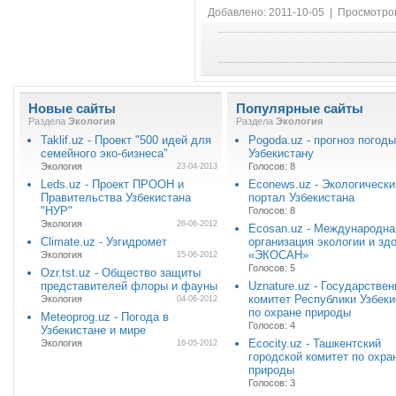
Добавлено: 2011-10-05 | Просмотро
Новые сайты
Популярные сайты
Раздела
Экология
Раздела
Экология
Taklif.uz - Проект "500 идей для
Pogoda.uz - прогноз погоды
семейного эко-бизнеса"
Узбекистану
Экология
Голосов: 8
23-04-2013
Leds.uz - Проект ПРООН и
Econews.uz - Экологически
Правительства Узбекистана
портал Узбекистана
"НУР"
Голосов: 8
Экология
26-06-2012
Ecosan.uz - Международна
Climate.uz - Узгидромет
организация экологии и зд
«ЭКОСАН»
Экология
15-06-2012
Голосов: 5
Ozr.tst.uz - Общество защиты
представителей флоры и фауны
Uznature.uz - Государстве
комитет Республики Узбеки
Экология
04-06-2012
по охране природы
Meteoprog.uz - Погода в
Голосов: 4
Узбекистане и мире
Ecocity.uz - Ташкентский
Экология
16-05-2012
городской комитет по охра
природы
Голосов: 3