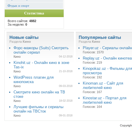
О
тдых и спорт
Статистика
Всего сайтов:
4882
За неделю:
0
Новые сайты
Популярные сайты
Раздела
Кино
Раздела
Кино
Форс-мажоры (Suits) Смотреть
Player.uz - Сериалы онлайн
онлайн сериал
Голосов: 1570
Кино
04-12-2018
Replay.uz - Онлайн кинотеа
Kinohit.uz - Онлайн кино в зоне
Голосов: 219
Tas-ix
Kinopokaz.uz - Фильмы дл
Кино
21-10-2018
просмотра
WordPress плагин для
Голосов: 192
кинопоиска
Kinoman.uz - Сайт для
Кино
09-03-2018
любителей кино
Смотрите кино онлайн на ТВ
Голосов: 167
стоке
Kinostar.uz - Портал для
Кино
18-02-2018
любителей кино
Лучшие фильмы и сериалы
Голосов: 164
онлайн на ТВСток
Кино
09-01-2018
Copyrigh