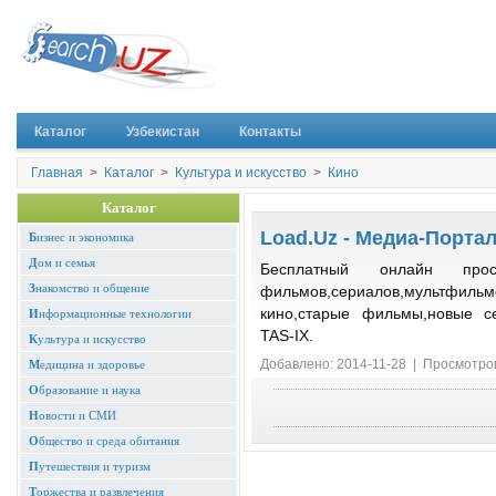
Каталог
Узбекистан
Контакты
Главная
>
Каталог
>
Культура и искусство
>
Кино
Каталог
Load.Uz - Медиа-Порта
Б
изнес и экономика
Д
ом и семья
Бесплатный онлайн про
З
накомство и общение
фильмов,сериалов,мультфил
кино,старые фильмы,новые с
И
нформационные технологии
TAS-IX.
К
ультура и искусство
Добавлено: 2014-11-28 | Просмотро
М
едицина и здоровье
О
бразование и наука
Н
овости и СМИ
О
бщество и среда обитания
П
утешествия и туризм
Т
оржества и развлечения