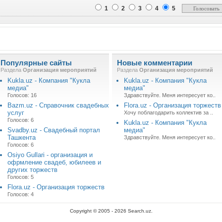
1
2
3
4
5
Популярные сайты
Новые комментарии
Раздела
Организация мероприятий
Раздела
Организация мероприятий
Kukla.uz - Компания "Кукла
Kukla.uz - Компания "Кукла
медиа"
медиа"
Голосов: 16
Здравствуйте. Меня интересует ко..
Bazm.uz - Справочник свадебных
Flora.uz - Организация торжеств
услуг
Хочу поблагодарить коллектив за ..
Голосов: 6
Kukla.uz - Компания "Кукла
Svadby.uz - Свадебный портал
медиа"
Ташкента
Здравствуйте. Меня интересует ко..
Голосов: 6
Osiyo Gullari - организация и
офрмление свадеб, юбилеев и
других торжеств
Голосов: 5
Flora.uz - Организация торжеств
Голосов: 4
Copyright © 2005 - 2026 Search.uz.