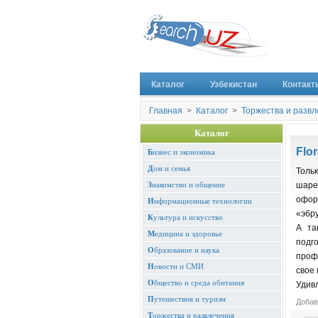
Каталог
Узбекистан
Контакт
Главная
>
Каталог
>
Торжества и разв
Каталог
Flo
Б
изнес и экономика
Д
ом и семья
Толь
З
накомство и общение
шаре
офор
И
нформационные технологии
«эбр
К
ультура и искусство
А та
М
едицина и здоровье
подг
О
бразование и наука
проф
Н
овости и СМИ
свое 
О
бщество и среда обитания
Удив
П
утешествия и туризм
Добав
Т
оржества и развлечения