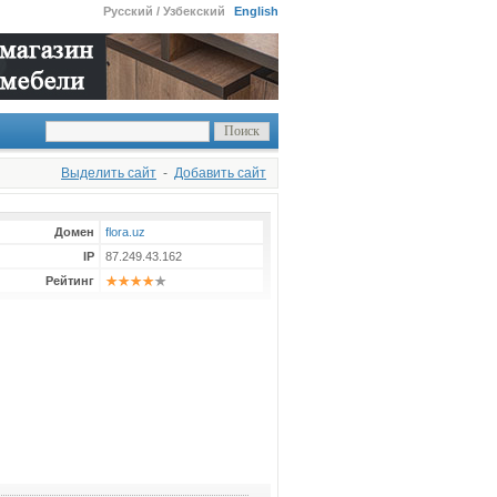
Русский / Узбекский
English
Выделить сайт
-
Добавить сайт
Домен
flora.uz
IP
87.249.43.162
Рейтинг