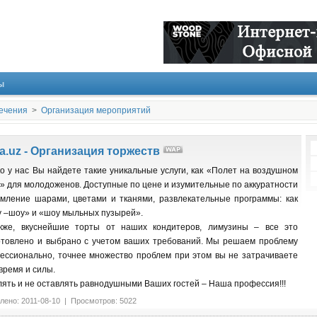
ы
лечения
>
Организация мероприятий
ra.uz - Организация торжеств
ко у нас Вы найдете такие уникальные услуги, как «Полет на воздушном
» для молодоженов. Доступные по цене и изумительные по аккуратности
мление шарами, цветами и тканями, развлекательные программы: как
у –шоу» и «шоу мыльных пузырей».
кже, вкуснейшие торты от наших кондитеров, лимузины – все это
отовлено и выбрано с учетом ваших требований. Мы решаем проблему
ессионально, точнее множество проблем при этом вы не затрачиваете
время и силы.
лять и не оставлять равнодушными Ваших гостей – Наша профессия!!!
лено: 2011-08-10 | Просмотров: 5022