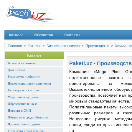
Каталог
Узбекистан
Контакты
Главная
>
Каталог
>
Бизнес и экономика
>
Производство
>
Химическ
Каталог
Paketi.uz - Производст
Б
изнес и экономика
Д
ом и семья
Компания «Mega Plast Graf
З
накомство и общение
полиэтиленовых пакетов 
ориентированы на мелк
И
нформационные технологии
Высокотехнологичное оборудо
К
ультура и искусство
производства, позволяет нам п
М
едицина и здоровье
мировым стандартам качества.
О
бразование и наука
Полиэтиленовые пакеты высоко
Н
овости и СМИ
различных размеров и гру
О
бщество и среда обитания
Нанесение рисунка методом
П
утешествия и туризм
опции, среди которых тиснение
др.
Т
оржества и развлечения