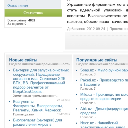
Украшенные фирменным логоти
О
тдых и спорт
стать идеальной упаковкой
Статистика
клиентам. Высококачественное
Всего сайтов:
4882
пакетов, обеспечивают качеств
За неделю:
0
Добавлено: 2012-09-24 | Просмотро
Новые сайты
Популярные сайты
Раздела
Химическая промышленность
Раздела
Химическая промышлен
Бактерии для запуска очистных
Soap.uz - Мыло ручной ра
сооружений. Наращивание
Голосов: 8
активного ила. Снижение ХПК,
Paketi.uz - Производство п
БПК, ВВ. Профессиональный
в Ташкенте
подбор реагентов от
Голосов: 7
ВодаСтокСервис.
Milo.uz - Производство м
Химическая промышленность
средств и парфюмерии
27-03-2018
Коагулянты,
Голосов: 6
Флокулянты, Биопрепараты,
Abk.uz - Дезинфицирующи
Реагенты, Химия. Черкесск
средства
Производство
15-12-2017
Голосов: 5
Биопрепарат (бактерии) для
Nexz.uz - Навоийский
расщепления жиров в
электрохимический завод