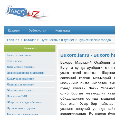
Каталог
Узбекистан
Контакты
Главная
>
Каталог
>
Путешествия и туризм
>
Туристические города
Каталог
Buxoro.far.ru - Buxoro
Б
изнес и экономика
Д
ом и семья
Бухоро Марказий Осиёнинг э
З
накомство и общение
Бугунги кунда дунёдаги минг
узига жалб этаётган Шарк
И
нформационные технологии
сакланиб колган меъморий 
К
ультура и искусство
мозийнинг бизга нисбатан як
М
едицина и здоровье
бунёд этилган. Лекин Узбеки
О
бразование и наука
олиб борган меъморлик каз
Н
овости и СМИ
обидаларнинг остида "мадани
О
бщество и среда обитания
бор экан. Улар бир пайтлар
П
утешествия и туризм
узининг конуний урнида кай
колдикларидир. Бу шахар буш
Т
оржества и развлечения