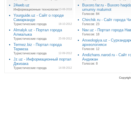
24web.uz
Buxoro.far.ru - Buxoro haqid
umumiy malumot
Информационные технологии
13-08-2018
Голосов: 84
Yourguide.uz - Сайт о городе
Самарканде
Chirchik.ru - Сайт города Ч
Туристические города
Голосов: 23
18-10-2012
Almalyk.uz - Портал города
Nav.uz - Портал города На
Алмалыка
Голосов: 18
Туристические города
25-09-2012
Arxeologiya.uz - Сурхандар
Termez.biz - Портал города
археологияси
Термеза
Голосов: 12
Туристические города
12-09-2012
Andizhans.narod.ru - Сайт 
Jz.uz - Информационный портал
Андижан
Джизака
Голосов: 8
Туристические города
14-08-2012
Copyrigh