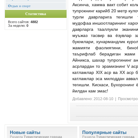
Аксинча, хамма вакт собит ко
О
тдых и спорт
тупрокнинг карийб 20 метр куло
Статистика
турли даврларига тегишли 
Всего сайтов:
4882
мудофаа иншоотларининг хароб
За неделю:
0
даврларга тааллукли эканин
муъжаз тасвир ва ёзувлар за
буюмлари, хунармандлик курол
жамияти фаолиятини, бино
таърифлаб берадиган жами
Айникса, шахар тупрогининг ан
асрлардан то эрамизнинг V аср
катламлар XIX аср ва XX аср 
катламлар эса милоддан аввал
тегишли. Кискаси, Бухоронинг
йилдан кам эмас!
Добавлено: 2012-08-10 | Просмотро
Новые сайты
Популярные сайты
Раздела
Туристические города
Раздела
Туристические города