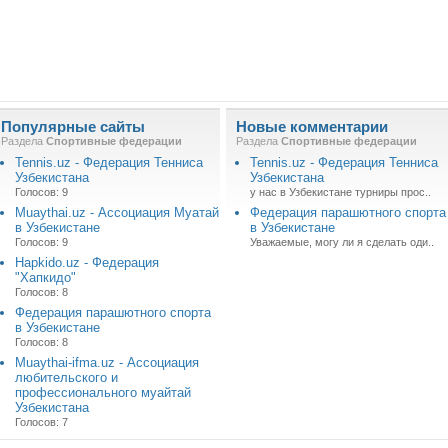
Популярные сайты
Новые комментарии
Раздела
Спортивные федерации
Раздела
Спортивные федерации
Tennis.uz - Федерация Тенниса
Tennis.uz - Федерация Тенниса
Узбекистана
Узбекистана
Голосов: 9
у нас в Узбекистане турниры прос..
Muaythai.uz - Ассоциация Муатай
Федерация парашютного спорта
в Узбекистане
в Узбекистане
Голосов: 9
Уважаемые, могу ли я сделать оди..
Hapkido.uz - Федерация
"Хапкидо"
Голосов: 8
Федерация парашютного спорта
в Узбекистане
Голосов: 8
Muaythai-ifma.uz - Ассоциация
любительского и
профессионального муайтай
Узбекистана
Голосов: 7