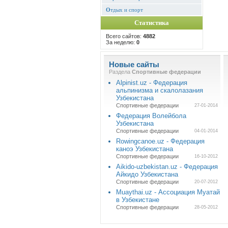
О
тдых и спорт
Статистика
Всего сайтов:
4882
За неделю:
0
Новые сайты
Раздела
Спортивные федерации
Alpinist.uz - Федерация
альпинизма и скалолазания
Узбекистана
Спортивные федерации
27-01-2014
Федерация Волейбола
Узбекистана
Спортивные федерации
04-01-2014
Rowingcanoe.uz - Федерация
каноэ Узбекистана
Спортивные федерации
16-10-2012
Aikido-uzbekistan.uz - Федерация
Айкидо Узбекистана
Спортивные федерации
20-07-2012
Muaythai.uz - Ассоциация Муатай
в Узбекистане
Спортивные федерации
28-05-2012