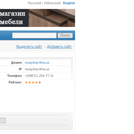
Русский / Узбекский
English
Выделить сайт
-
Добавить сайт
Домен
muaythai-ifma.uz
IP
muaythai-ifma.uz
Телефон
+(99871) 254-77-11
Рейтинг