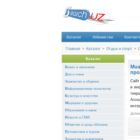
Каталог
Узбекистан
Контакт
Главная
>
Каталог
>
Отдых и спорт
>
Каталог
Mua
Б
изнес и экономика
про
Д
ом и семья
Сайт
З
накомство и общение
и ин
И
нформационные технологии
теку
К
ультура и искусство
Асс
М
едицина и здоровье
инте
О
бразование и наука
Добав
Н
овости и СМИ
О
бщество и среда обитания
П
утешествия и туризм
Т
оржества и развлечения