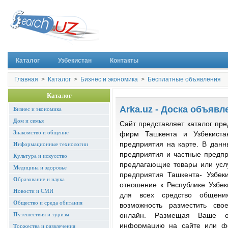
Каталог
Узбекистан
Контакты
Главная
>
Каталог
>
Бизнес и экономика
>
Бесплатные объявления
Каталог
Arka.uz - Доска объявл
Б
изнес и экономика
Д
ом и семья
Сайт представляет каталог пре
З
накомство и общение
фирм Ташкента и Узбекиста
предприятия на карте. В данн
И
нформационные технологии
предприятия и частные предпр
К
ультура и искусство
предлагающие товары или услу
М
едицина и здоровье
предприятия Ташкента- Узбе
О
бразование и наука
отношение к Республике Узбеки
Н
овости и СМИ
для всех средство общени
О
бщество и среда обитания
возможность разместить св
П
утешествия и туризм
онлайн. Размещая Ваше о
информацию на сайте или фо
Т
оржества и развлечения