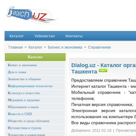
Каталог
Узбекистан
Контакты
Главная
>
Каталог
>
Бизнес и экономика
>
Справочники
Каталог
Dialog.uz - Каталог ор
Б
изнес и экономика
Ташкента
Д
ом и семья
З
накомство и общение
Предоставляем справочник Таш
И
нформационные технологии
Интернет каталог Ташкента - ww
Мобильный справочник - "ка
К
ультура и искусство
телефонов;
М
едицина и здоровье
Печатная версия справочника;
О
бразование и наука
Электронная версия катало
Н
овости и СМИ
использования на компьютере 
О
бщество и среда обитания
Все виды справочника распрос
П
утешествия и туризм
Добавлено: 2011-01-19 | Просмотро
Т
оржества и развлечения