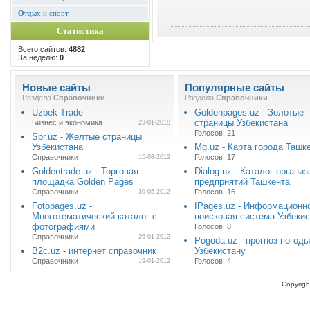
О
тдых и спорт
Статистика
Всего сайтов:
4882
За неделю:
0
Новые сайты
Популярные сайты
Раздела
Справочники
Раздела
Справочники
Uzbek-Trade
Goldenpages.uz - Золотые
страницы Узбекистана
Бизнес и экономика
23-01-2018
Голосов: 21
Spr.uz - Желтые страницы
Узбекистана
Mg.uz - Карта города Ташк
Справочники
Голосов: 17
15-08-2012
Goldentrade.uz - Торговая
Dialog.uz - Каталог организ
площадка Golden Pages
предприятий Ташкента
Справочники
Голосов: 16
30-05-2012
Fotopages.uz -
IPages.uz - Информационн
Многотематический каталог с
поисковая система Узбеки
фотографиями
Голосов: 8
Справочники
26-01-2012
Pogoda.uz - прогноз погоды
B2c.uz - интернет справочник
Узбекистану
Справочники
Голосов: 4
19-01-2012
Copyrigh