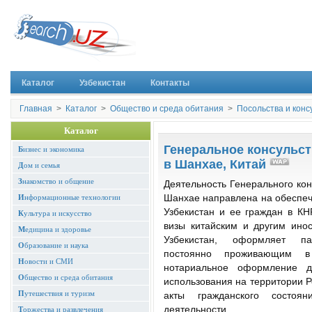
Каталог
Узбекистан
Контакты
Главная
>
Каталог
>
Общество и среда обитания
>
Посольства и конс
Каталог
Генеральное консульст
Б
изнес и экономика
в Шанхае, Китай
Д
ом и семья
З
накомство и общение
Деятельность Генерального конс
И
нформационные технологии
Шанхае направлена на обеспеч
Узбекистан и ее граждан в КН
К
ультура и искусство
визы китайским и другим ино
М
едицина и здоровье
Узбекистан, оформляет па
О
бразование и наука
постоянно проживающим в
Н
овости и СМИ
нотариальное оформление д
О
бщество и среда обитания
использования на территории Р
П
утешествия и туризм
акты гражданского состоя
деятельности.
Т
оржества и развлечения