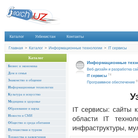
Каталог
Узбекистан
Контакты
Главная
>
Каталог
>
Информационные технологии
>
IT cервисы
Каталог
Информационные техн
Б
изнес и экономика
Веб-дизайн и разработка са
Д
ом и семья
74
IT cервисы
З
накомство и общение
6
Программное обеспечение
И
нформационные технологии
Уз
К
ультура и искусство
М
едицина и здоровье
IT cервисы: сайты 
О
бразование и наука
Н
овости и СМИ
области IT технол
О
бщество и среда обитания
инфраструктуры, мул
П
утешествия и туризм
Т
оржества и развлечения