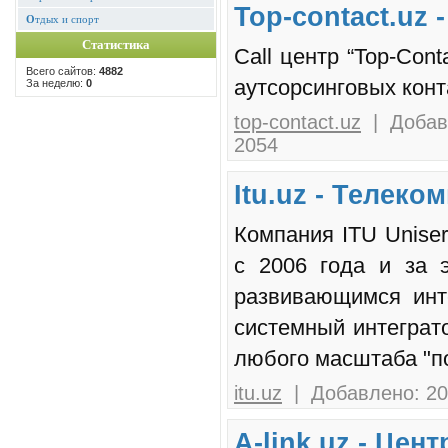
Top-contact.uz 
О
тдых и спорт
Статистика
Call центр “Top-Con
Всего сайтов:
4882
аутсорсинговых конт
За неделю:
0
top-contact.uz
| Добавл
2054
Itu.uz - Телек
Компания ITU Unise
с 2006 года и за 
развивающимся инте
системный интеграт
любого масштаба "п
itu.uz
| Добавлено: 20
A-link.uz - Це