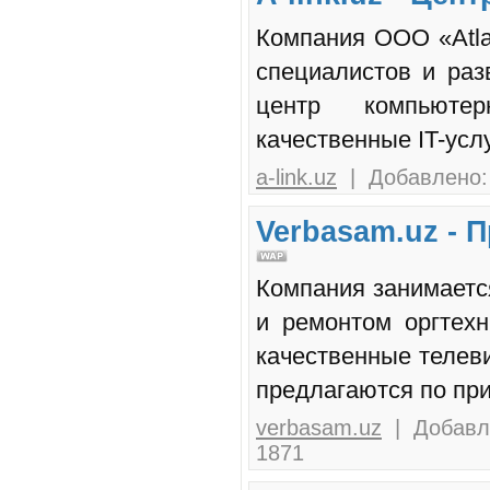
Компания ООО «Atlan
специалистов и раз
центр компьюте
качественные IT-услу
a-link.uz
| Добавлено: 
Verbasam.uz - 
Компания занимает
и ремонтом оргтех
качественные телеви
предлагаются по пр
verbasam.uz
| Добавле
1871