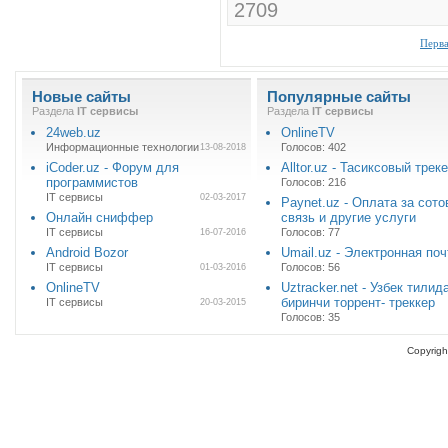
2709
Перв
Новые сайты
Популярные сайты
Раздела
IT cервисы
Раздела
IT cервисы
24web.uz
OnlineTV
Информационные технологии
Голосов: 402
13-08-2018
iCoder.uz - Форум для
Alltor.uz - Тасиксовый трек
программистов
Голосов: 216
IT cервисы
02-03-2017
Paynet.uz - Оплата за сот
Онлайн сниффер
связь и другие услуги
IT cервисы
Голосов: 77
16-07-2016
Android Bozor
Umail.uz - Электронная поч
IT cервисы
Голосов: 56
01-03-2016
OnlineTV
Uztracker.net - Узбек тилид
биринчи торрент- треккер
IT cервисы
20-03-2015
Голосов: 35
Copyrigh