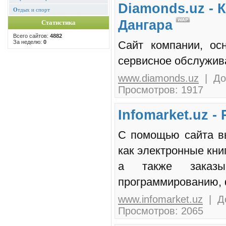
Diamonds.uz - 
О
тдых и спорт
Дангара
Статистика
Всего сайтов:
4882
За неделю:
0
Сайт компании, ос
сервисное обслужив
www.diamonds.uz
| Доб
Просмотров: 1917
Infomarket.uz 
С помощью сайта в
как электронные кни
а также заказы
программированию, ф
www.infomarket.uz
| До
Просмотров: 2065