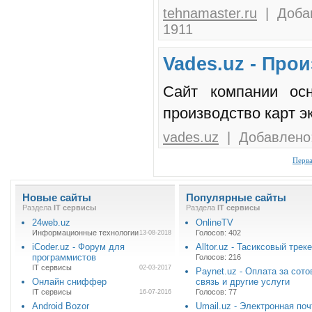
tehnamaster.ru
| Добав
1911
Vades.uz - Про
Сайт компании осн
производство карт э
vades.uz
| Добавлено:
Перв
Новые сайты
Популярные сайты
Раздела
IT cервисы
Раздела
IT cервисы
24web.uz
OnlineTV
Информационные технологии
Голосов: 402
13-08-2018
iCoder.uz - Форум для
Alltor.uz - Тасиксовый трек
программистов
Голосов: 216
IT cервисы
02-03-2017
Paynet.uz - Оплата за сот
Онлайн сниффер
связь и другие услуги
IT cервисы
Голосов: 77
16-07-2016
Android Bozor
Umail.uz - Электронная поч