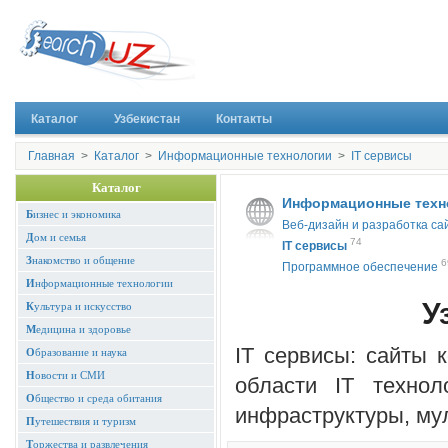
Каталог
Узбекистан
Контакты
Главная
>
Каталог
>
Информационные технологии
>
IT cервисы
Каталог
Информационные техн
Б
изнес и экономика
Веб-дизайн и разработка са
Д
ом и семья
74
IT cервисы
З
накомство и общение
6
Программное обеспечение
И
нформационные технологии
Уз
К
ультура и искусство
М
едицина и здоровье
IT cервисы: сайты 
О
бразование и наука
Н
овости и СМИ
области IT технол
О
бщество и среда обитания
инфраструктуры, мул
П
утешествия и туризм
Т
оржества и развлечения