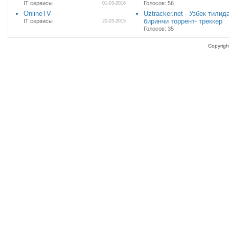
IT cервисы
Голосов: 56
01-03-2016
OnlineTV
Uztracker.net - Узбек тилид
биринчи торрент- треккер
IT cервисы
20-03-2015
Голосов: 35
Copyrigh