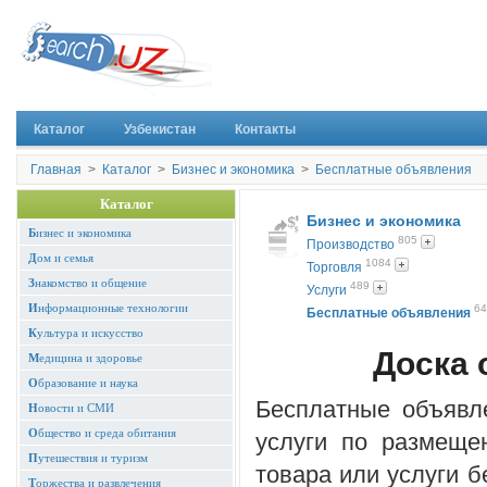
Каталог
Узбекистан
Контакты
Главная
>
Каталог
>
Бизнес и экономика
>
Бесплатные объявления
Каталог
Бизнес и экономика
Б
изнес и экономика
805
Производство
Д
ом и семья
1084
Торговля
З
накомство и общение
489
Услуги
И
нформационные технологии
64
Бесплатные объявления
К
ультура и искусство
Доска 
М
едицина и здоровье
О
бразование и наука
Бесплатные объявл
Н
овости и СМИ
О
бщество и среда обитания
услуги по размеще
П
утешествия и туризм
товара или услуги б
Т
оржества и развлечения