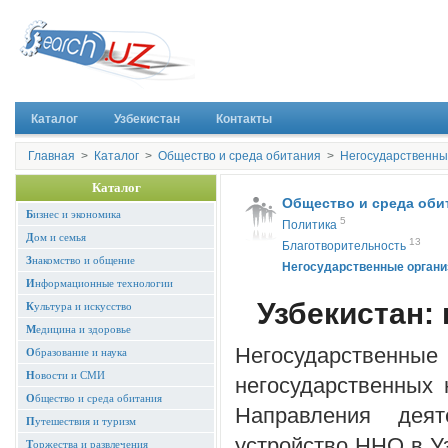
Каталог
Узбекистан
Контакты
Главная
>
Каталог
>
Общество и среда обитания
>
Негосударственны
Каталог
Общество и среда оби
Б
изнес и экономика
5
Политика
Д
ом и семья
13
Благотворительность
З
накомство и общение
Негосударственные органи
И
нформационные технологии
Узбекистан:
К
ультура и искусство
М
едицина и здоровье
Негосударствен
О
бразование и наука
Н
овости и СМИ
негосударственных 
О
бщество и среда обитания
Направления деят
П
утешествия и туризм
устройство ННО в У
Т
оржества и развлечения