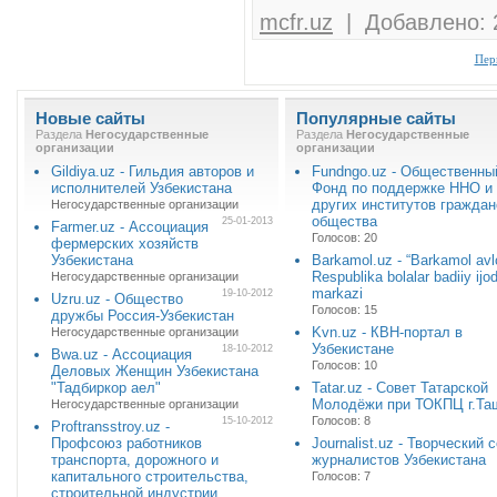
mcfr.uz
| Добавлено: 2
Пер
Новые сайты
Популярные сайты
Раздела
Негосударственные
Раздела
Негосударственные
организации
организации
Gildiya.uz - Гильдия авторов и
Fundngo.uz - Общественны
исполнителей Узбекистана
Фонд по поддержке ННО и
других институтов граждан
Негосударственные организации
общества
25-01-2013
Farmer.uz - Ассоциация
Голосов: 20
фермерских хозяйств
Узбекистана
Barkamol.uz - “Barkamol avl
Respublika bolalar badiiy ijod
Негосударственные организации
markazi
19-10-2012
Uzru.uz - Общество
Голосов: 15
дружбы Россия-Узбекистан
Kvn.uz - КВН-портал в
Негосударственные организации
Узбекистане
18-10-2012
Bwa.uz - Ассоциация
Голосов: 10
Деловых Женщин Узбекистана
"Тадбиркор аел"
Tatar.uz - Совет Татарской
Молодёжи при ТОКПЦ г.Та
Негосударственные организации
Голосов: 8
15-10-2012
Proftransstroy.uz -
Профсоюз работников
Journalist.uz - Творческий 
транспорта, дорожного и
журналистов Узбекистана
капитального строительства,
Голосов: 7
строительной индустрии