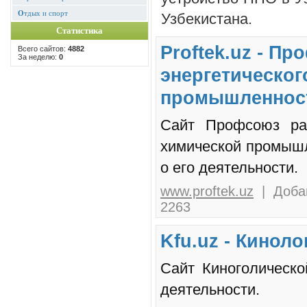
О
тдых и спорт
Узбекистана.
Статистика
Proftek.uz - П
Всего сайтов:
4882
За неделю:
0
энергетическог
промышленност
Сайт Профсоюз раб
химической промышл
о его деятельности.
www.proftek.uz
| Добав
2263
Kfu.uz - Кинол
Сайт Киноголическ
деятельности.