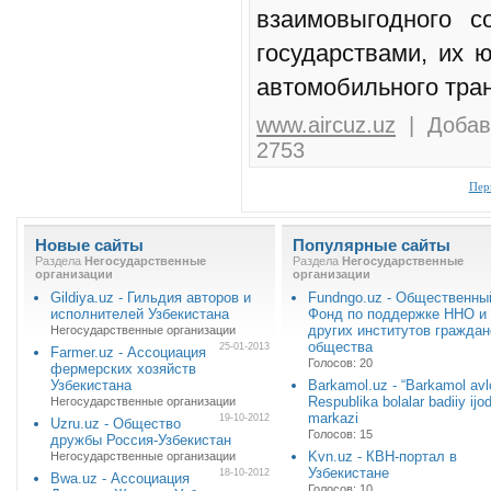
взаимовыгодного с
государствами, их 
автомобильного тра
www.aircuz.uz
| Добавл
2753
Пер
Новые сайты
Популярные сайты
Раздела
Негосударственные
Раздела
Негосударственные
организации
организации
Gildiya.uz - Гильдия авторов и
Fundngo.uz - Общественны
исполнителей Узбекистана
Фонд по поддержке ННО и
других институтов граждан
Негосударственные организации
общества
25-01-2013
Farmer.uz - Ассоциация
Голосов: 20
фермерских хозяйств
Узбекистана
Barkamol.uz - “Barkamol avl
Respublika bolalar badiiy ijod
Негосударственные организации
markazi
19-10-2012
Uzru.uz - Общество
Голосов: 15
дружбы Россия-Узбекистан
Kvn.uz - КВН-портал в
Негосударственные организации
Узбекистане
18-10-2012
Bwa.uz - Ассоциация
Голосов: 10