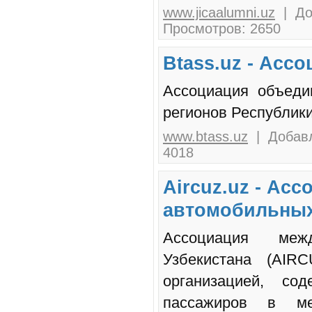
www.jicaalumni.uz
| До
Просмотров: 2650
Btass.uz - Асс
Ассоциация объеди
регионов Республики
www.btass.uz
| Добавл
4018
Aircuz.uz - Ас
автомобильных
Ассоциация межд
Узбекистана (AIRC
организацией, со
пассажиров в ме