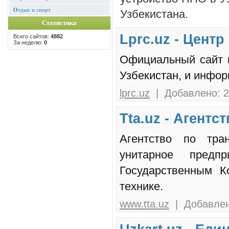
О
тдых и спорт
Узбекистана.
Статистика
Lprc.uz - Цент
Всего сайтов:
4882
За неделю:
0
Официальный сайт 
Узбекистан, и инфор
lprc.uz
| Добавлено: 2
Tta.uz - Агент
Агентство по тран
унитарное предп
Государственным К
технике.
www.tta.uz
| Добавлено