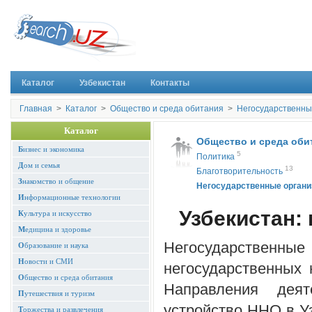
Каталог
Узбекистан
Контакты
Главная
>
Каталог
>
Общество и среда обитания
>
Негосударственны
Каталог
Общество и среда оби
Б
изнес и экономика
5
Политика
Д
ом и семья
13
Благотворительность
З
накомство и общение
Негосударственные органи
И
нформационные технологии
Узбекистан:
К
ультура и искусство
М
едицина и здоровье
Негосударствен
О
бразование и наука
Н
овости и СМИ
негосударственных 
О
бщество и среда обитания
Направления деят
П
утешествия и туризм
устройство ННО в У
Т
оржества и развлечения