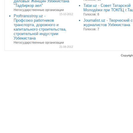
Деловых Женщин Узбекистана
"Тадбиркор аел"
Tatar.uz - Совет Татарской
Молодёжи при ТОКПЦ г.Та
Негосударственные организации
Голосов: 8
15-10-2012
Proftransstroy.uz -
Профсоюз работников
Journalist.uz - Творческий 
транспорта, дорожного и
журналистов Узбекистана
капитального строительства,
Голосов: 7
строительной индустрии
Узбекистана
Негосударственные организации
21-08-2012
Copyrigh