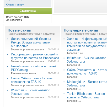
О
тдых и спорт
Статистика
Всего сайтов:
4882
За неделю:
0
Новые сайты
Популярные сайты
Раздела
Бизнес порталы и каталоги
Раздела
Бизнес порталы и катал
Доска объявлений Украины —
Xarid.uz - Информационны
Prikup. Всегда актуальные
портал при правительстве
объявления.
комиссии по государствен
закупкам
Бизнес порталы и каталоги
06-11-2018
Голосов: 174
Информация о рынках овощей и
фруктов на восток от Евросоюза
BSinfo.uz - Бизнес-каталог
Узбекистана
Бизнес порталы и каталоги
10-10-2018
Голосов: 30
Белый каталог сайтов и статей
PDFCatalog
Сайты Узбекистана - Катал
поисковик по TAS-IX
Реклама и маркетинг
31-01-2018
Голосов: 15
Сайты Узбекистана - Каталог
поисковик по TAS-IX
Marketgid.uz - Бизнес-ката
Узбекистана
Бизнес порталы и каталоги
12-09-2013
Голосов: 15
BSinfo.uz - Бизнес-каталог
Узбекистана
Tanish-Bilish.com - Бизнес-
контакты Узбекистана
Бизнес порталы и каталоги
22-01-2013
Голосов: 12