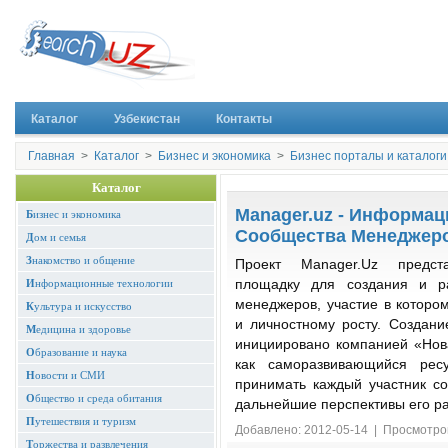
Каталог
Узбекистан
Контакты
Главная
>
Каталог
>
Бизнес и экономика
>
Бизнес порталы и каталоги
Каталог
Manager.uz - Информа
Б
изнес и экономика
Сообщества Менеджер
Д
ом и семья
З
накомство и общение
Проект Manager.Uz предст
И
нформационные технологии
площадку для создания и ра
менеджеров, участие в которо
К
ультура и искусство
и личностному росту. Создан
М
едицина и здоровье
инициировано компанией «Нова
О
бразование и наука
как саморазвивающийся рес
Н
овости и СМИ
принимать каждый участник со
О
бщество и среда обитания
дальнейшие перспективы его ра
П
утешествия и туризм
Добавлено: 2012-05-14 | Просмотро
Т
оржества и развлечения