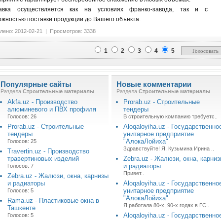
авка осуществляется как на условиях франко-завода, так и с
ожностью поставки продукции до Вашего объекта.
лено: 2012-02-21 | Просмотров: 3338
1
2
3
4
5
Популярные сайты
Новые комментарии
Раздела
Строительные материалы
Раздела
Строительные материалы
Akfa.uz - Производство
Prorab.uz - Строительные
алюминевого и ПВХ профиля
тендеры
Голосов: 26
В строительную компанию требуетс..
Prorab.uz - Строительные
Aloqaloyiha.uz - Государственно
тендеры
унитарное предприятие
"АлокаЛойиха"
Голосов: 25
Здравствуйте! Я, Кузьмина Ирина ..
Travertin.uz - Производство
травертиновых изделий
Zebra.uz - Жалюзи, окна, карни
и радиаторы
Голосов: 7
Привет..
Zebra.uz - Жалюзи, окна, карнизы
и радиаторы
Aloqaloyiha.uz - Государственно
унитарное предприятие
Голосов: 5
"АлокаЛойиха"
Rama.uz - Пластиковые окна в
Я работала 80-х, 90-х годах в ГС..
Ташкенте
Aloqaloyiha.uz - Государственно
Голосов: 5