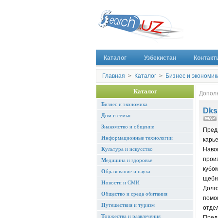
Каталог
Узбекистан
Контакт
Главная
>
Каталог
>
Бизнес и экономик
Каталог
Допол
Б
изнес и экономика
Dks
Д
ом и семья
З
накомство и общение
Пред
И
нформационные технологии
карь
К
ультура и искусство
Наво
прои
М
едицина и здоровье
кубом
О
бразование и наука
щебня
Н
овости и СМИ
Долг
О
бщество и среда обитания
помо
П
утешествия и туризм
отде
Т
оржества и развлечения
Пред