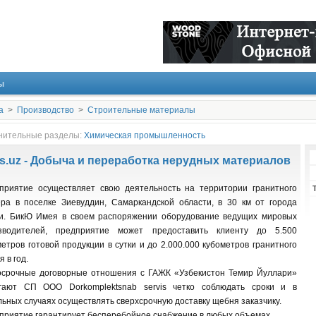
ы
а
>
Производство
>
Строительные материалы
нительные разделы:
Химическая промышленность
s.uz - Добыча и переработка нерудных материалов
приятие осуществляет свою деятельность на территории гранитного
ера в поселке Зиевуддин, Самаркандской области, в 30 км от города
и. БикЮ Имея в своем распоряжении оборудование ведущих мировых
зводителей, предприятие может предоставить клиенту до 5.500
етров готовой продукции в сутки и до 2.000.000 кубометров гранитного
 в год.
осрочные договорные отношения с ГАЖК «Узбекистон Темир Йуллари»
гают СП ООО Dorkomplektsnab servis четко соблюдать сроки и в
льных случаях осуществлять сверхсрочную доставку щебня заказчику.
приятие гарантирует бесперебойное снабжение в любых объемах.