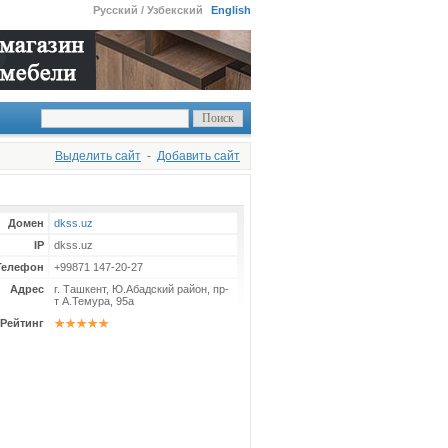
Русский / Узбекский
English
Выделить сайт
-
Добавить сайт
Домен
dkss.uz
IP
dkss.uz
Телефон
+99871 147-20-27
Адрес
г. Ташкент, Ю.Абадский район, пр-
т А.Темура, 95а
Рейтинг