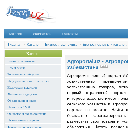
Каталог
Узбекистан
Контакты
Главная
>
Каталог
>
Бизнес и экономика
>
Бизнес порталы и каталоги
Каталог
Agroportal.uz - Агроп
Б
изнес и экономика
Узбекистана
Д
ом и семья
З
накомство и общение
Агропромышленный портал Узб
И
нформационные технологии
хозяйственных предприят
хозяйственных товаров, вкл
К
ультура и искусство
первый отраслевой портал
М
едицина и здоровье
интересы всех, кто имеет пря
О
бразование и наука
сельского хозяйства и агроп
Н
овости и СМИ
портале вы можете: Найти 
О
бщество и среда обитания
бесплатно зарегистрирова
П
утешествия и туризм
разместить свои товары и ус
объявления Читать последн
Т
оржества и развлечения