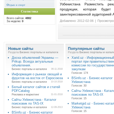
Узбекистана Разместить р
О
тдых и спорт
продукции, которая будет 
Статистика
заинтересованной аудиторией 
Всего сайтов:
4882
Добавлено: 2012-02-06 | Просмотро
За неделю:
0
Новые сайты
Популярные сайты
Раздела
Бизнес порталы и каталоги
Раздела
Бизнес порталы и катал
Доска объявлений Украины —
Xarid.uz - Информационны
Prikup. Всегда актуальные
портал при правительстве
объявления.
комиссии по государствен
закупкам
Бизнес порталы и каталоги
06-11-2018
Голосов: 174
Информация о рынках овощей и
фруктов на восток от Евросоюза
BSinfo.uz - Бизнес-каталог
Узбекистана
Бизнес порталы и каталоги
10-10-2018
Голосов: 30
Белый каталог сайтов и статей
PDFCatalog
Сайты Узбекистана - Катал
поисковик по TAS-IX
Реклама и маркетинг
31-01-2018
Голосов: 15
Сайты Узбекистана - Каталог
поисковик по TAS-IX
Marketgid.uz - Бизнес-ката
Узбекистана
Бизнес порталы и каталоги
12-09-2013
Голосов: 15
BSinfo.uz - Бизнес-каталог