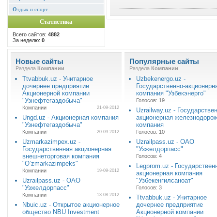
О
тдых и спорт
Статистика
Всего сайтов:
4882
За неделю:
0
Новые сайты
Популярные сайты
Раздела
Компании
Раздела
Компании
Ttvabbuk.uz - Унитарное
Uzbekenergo.uz -
дочернее предприятие
Государственно-акционерн
Акционерной компании
компания "Узбекэнерго"
"Узнефтегаздобыча"
Голосов: 19
Компании
21-09-2012
Uzrailway.uz - Государстве
Ungd.uz - Акционерная компания
акционерная железнодоро
"Узнефтегаздобыча"
компания
Компании
Голосов: 10
20-09-2012
Uzmarkazimpex.uz -
Uzrailpass.uz - ОАО
Государственная акционерная
"Узжелдорпасс"
внешнеторговая компания
Голосов: 4
"O’zmarkazimpeks"
Legprom.uz - Государствен
Компании
19-09-2012
акционерная компания
Uzrailpass.uz - ОАО
"Узбекенгилсаноат"
"Узжелдорпасс"
Голосов: 3
Компании
13-08-2012
Ttvabbuk.uz - Унитарное
Nbuic.uz - Открытое акционерное
дочернее предприятие
общество NBU Investment
Акционерной компании