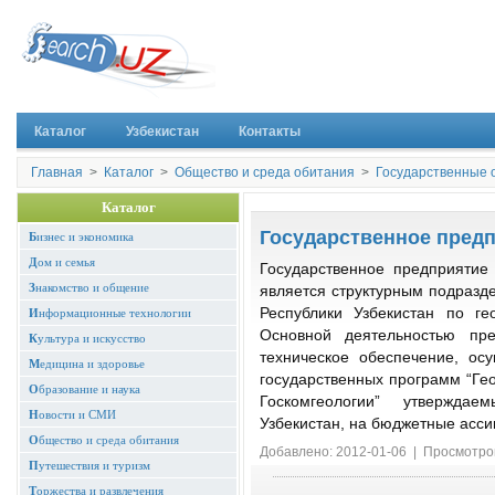
Каталог
Узбекистан
Контакты
Главная
>
Каталог
>
Общество и среда обитания
>
Государственные 
Каталог
Государственное предп
Б
изнес и экономика
Д
ом и семья
Государственное предприятие 
З
накомство и общение
является структурным подразд
Республики Узбекистан по г
И
нформационные технологии
Основной деятельностью пре
К
ультура и искусство
техническое обеспечение, ос
М
едицина и здоровье
государственных программ “Ге
О
бразование и наука
Госкомгеологии” утверждае
Н
овости и СМИ
Узбекистан, на бюджетные асси
О
бщество и среда обитания
Добавлено: 2012-01-06 | Просмотро
П
утешествия и туризм
Т
оржества и развлечения