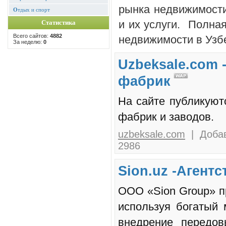
рынка недвижимости
О
тдых и спорт
и их услуги. Полна
Статистика
Всего сайтов:
4882
недвижимости в Узб
За неделю:
0
Uzbeksale.com 
фабрик
На сайте публикуют
фабрик и заводов.
uzbeksale.com
| Добав
2986
Sion.uz -Агент
ООО «Sion Group» пр
используя богатый 
внедрение передов