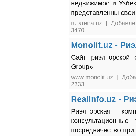
недвижимости Узбек
представленны свои
ru.arena.uz
| Добавлен
3470
Monolit.uz - Р
Сайт риэлторской о
Group».
www.monolit.uz
| Добав
2333
Realinfo.uz - Р
Риэлторская ком
консультационные
посредничество при