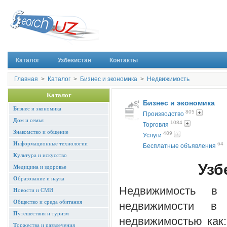
Каталог
Узбекистан
Контакты
Главная
>
Каталог
>
Бизнес и экономика
>
Недвижимость
Каталог
Бизнес и экономика
Б
изнес и экономика
805
Производство
Д
ом и семья
1084
Торговля
З
накомство и общение
489
Услуги
И
нформационные технологии
64
Бесплатные объявления
К
ультура и искусство
Узб
М
едицина и здоровье
О
бразование и наука
Недвижимость в 
Н
овости и СМИ
О
бщество и среда обитания
недвижимости в
П
утешествия и туризм
недвижимостью как:
Т
оржества и развлечения