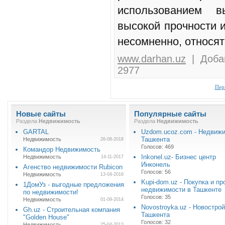
использованием в
высокой прочности и
несомненно, относят
www.darhan.uz
| Добав
2977
Пер
Новые сайты
Популярные сайты
Раздела
Недвижимость
Раздела
Недвижимость
GARTAL
Uzdom.ucoz.com - Недвиж
Ташкента
Недвижимость
26-08-2018
Голосов: 469
Командор Недвижимость
Inkonel.uz- Бизнес центр
Недвижимость
14-11-2017
Инконель
Агенство недвижимости Rubicon
Голосов: 56
Недвижимость
13-04-2016
Kupi-dom.uz - Покупка и п
1ДомУз - выгодные предложения
недвижимости в Ташкенте
по недвижимости!
Голосов: 35
Недвижимость
01-09-2014
Novostroyka.uz - Новостро
Gh.uz - Строительная компания
Ташкента
"Golden House"
Голосов: 32
Недвижимость
25-04-2013