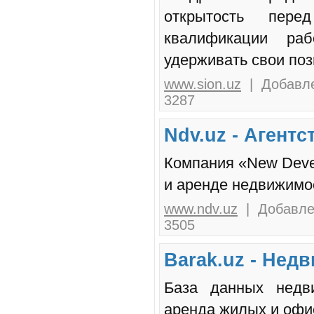
открытость пер
квалификации ра
удерживать свои поз
www.sion.uz
| Добавле
3287
Ndv.uz - Агент
Компания «New Devel
и аренде недвижимос
www.ndv.uz
| Добавлен
3505
Barak.uz - Нед
База данных недви
аренда жилых и офи