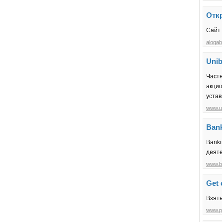
Отк
Сайт 
aloqa
Uni
Част
акци
устав
www.u
Ban
Banki
деят
www.b
Get 
Взять
www.p