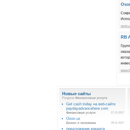
Oso
Совр
Испо
oson.
RB 
Групп
оказ
кото
инве
www.r
Новые сайты
Раздела
Финансовые услуги
Get cash today на веб-сайте
paydayadvancehere.com
Финансовые услуги
27-12-2017
Oson.uz
Бизнес и экономика
09-11-2017
предложение кредита