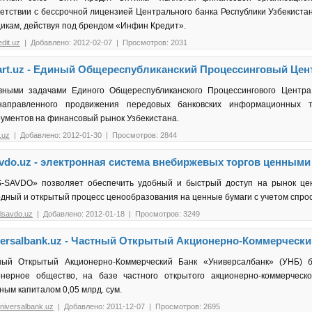
етствии с бессрочной лицензией Центрального банка Республики Узбекиста
икам, действуя под брендом «Инфин Кредит».
edit.uz
| Добавлено: 2012-02-07 | Просмотров: 2031
art.uz - Единый Общереспубликанский Процессинговый Цен
вными задачами Единого Общереспубликанского Процессингового Центра
направленного продвижения передовых банковских информационных 
рументов на финансовый рынок Узбекистана.
.uz
| Добавлено: 2012-01-30 | Просмотров: 2844
avdo.uz - электронная система внебиржевых торгов ценными
S-SAVDO» позволяет обеспечить удобный и быстрый доступ на рынок це
дный и открытый процесс ценообразования на ценные бумаги с учетом спро
lsavdo.uz
| Добавлено: 2012-01-18 | Просмотров: 3249
versalbank.uz - Частный Открытый Акционерно-Коммерчески
ный Открытый Акционерно-Коммерческий Банк «Универсалбанк» (УНБ) 
онерное общество, на базе частного открытого акционерно-коммерческ
ным капиталом 0,05 млрд. сум.
niversalbank.uz
| Добавлено: 2011-12-07 | Просмотров: 2695