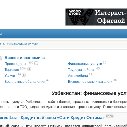
ы
а
>
Финансовые услуги
Бизнес и экономика
805
79
Производство
Финансовые услуги
1084
65
Торговля
Трудоустройство
489
93
Услуги
Автомобили
64
38
Бесплатные объявления
Бизнес порталы и каталоги
Узбекистан: финансовые усл
совые услуги в Узбекистане: сайты банков, страховых, лизинговых и брокерск
с- планов и ТЭО, выдача кредитов и оказание страховых услуг. Рынки ценны
ncredit.uz - Кредитный союз «Сити Кредит Оптима»
итный союз «Сити Кредит Оптима» является финансовой организацией