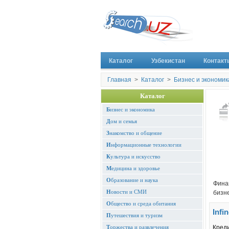
Каталог
Узбекистан
Контакт
Главная
>
Каталог
>
Бизнес и экономик
Каталог
Б
изнес и экономика
Д
ом и семья
З
накомство и общение
И
нформационные технологии
К
ультура и искусство
М
едицина и здоровье
О
бразование и наука
Финан
Н
овости и СМИ
бизне
О
бщество и среда обитания
Infi
П
утешествия и туризм
Т
оржества и развлечения
Кред