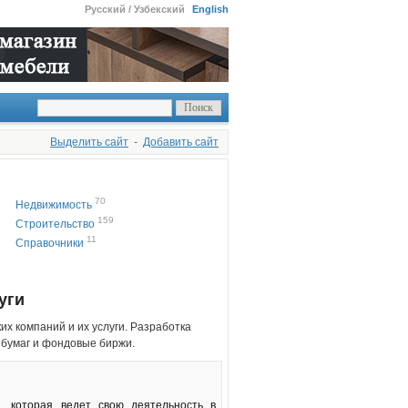
Русский / Узбекский
English
Выделить сайт
-
Добавить сайт
70
Недвижимость
159
Строительство
11
Справочники
уги
их компаний и их услуги. Разработка
х бумаг и фондовые биржи.
, которая ведет свою деятельность в