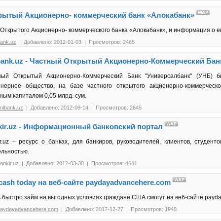
рытый Акционерно- коммерческий банк «Алокабанк»
Открытого Акционерно- коммерческого банка «Алокабанк», и информация о е
bank.uz
| Добавлено: 2012-01-03 | Просмотров: 2465
bank.uz - Частный Открытый Акционерно-Коммерческий Бан
ный Открытый Акционерно-Коммерческий Банк "Универсалбанк" (УНБ) 
онерное общество, на базе частного открытого акционерно-коммерческ
ным капиталом 0,05 млрд. сум.
nibank.uz
| Добавлено: 2012-09-14 | Просмотров: 2645
kir.uz - Информационный банковский портал
r.uz – ресурс о банках, для банкиров, руководителей, клиентов, студенто
ельностью.
ankir.uz
| Добавлено: 2012-03-30 | Просмотров: 4641
cash today на веб-сайте paydayadvancehere.com
 быстро займ на выгодных условиях граждане США смогут на веб-сайте payd
aydayadvancehere.com
| Добавлено: 2017-12-27 | Просмотров: 1948