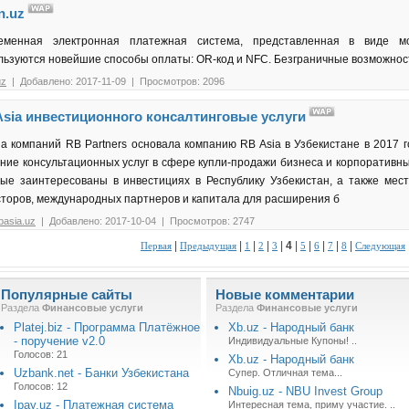
n.uz
еменная электронная платежная система, представленная в виде м
льзуются новейшие способы оплаты: OR-код и NFC. Безграничные возможнос
uz
| Добавлено: 2017-11-09 | Просмотров: 2096
Asia инвестиционного консалтинговые услуги
а компаний RB Partners основала компанию RB Asia в Узбекистане в 2017 
ание консультационных услуг в сфере купли-продажи бизнеса и корпоратив
рые заинтересованы в инвестициях в Республику Узбекистан, а также ме
сторов, международных партнеров и капитала для расширения б
basia.uz
| Добавлено: 2017-10-04 | Просмотров: 2747
|
|
|
|
|
4
|
|
|
|
|
Первая
Предыдущая
1
2
3
5
6
7
8
Следующая
Популярные сайты
Новые комментарии
Раздела
Финансовые услуги
Раздела
Финансовые услуги
Platej.biz - Программа Платёжное
Xb.uz - Народный банк
- поручение v2.0
Индивидуальные Купоны! ..
Голосов: 21
Xb.uz - Народный банк
Uzbank.net - Банки Узбекистана
Супер. Отличная тема...
Голосов: 12
Nbuig.uz - NBU Invest Group
Ipay.uz - Платежная система
Интересная тема, приму участие. ..