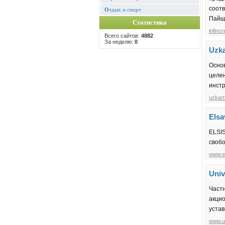
соотв
О
тдых и спорт
Пайщ
Статистика
infincr
Всего сайтов:
4882
За неделю:
0
Uzk
Осно
целе
инст
uzkart
Els
ELSI
свобо
www.e
Uni
Част
акци
устав
www.u