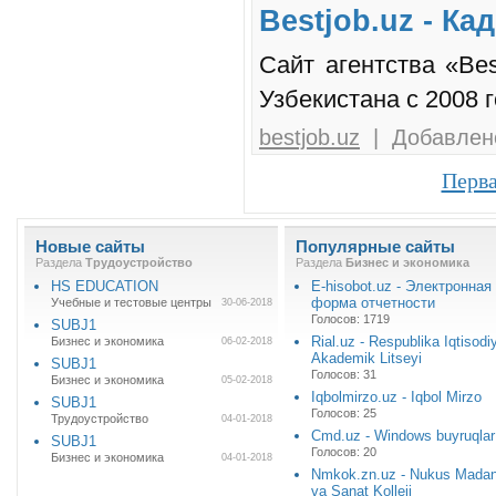
Bestjob.uz - Ка
Сайт агентства «Be
Узбекистана с 2008 г
bestjob.uz
| Добавлено
Перв
Новые сайты
Популярные сайты
Раздела
Трудоустройство
Раздела
Бизнес и экономика
HS EDUCATION
E-hisobot.uz - Электронная
форма отчетности
Учебные и тестовые центры
30-06-2018
Голосов: 1719
SUBJ1
Rial.uz - Respublika Iqtisodi
Бизнес и экономика
06-02-2018
Akademik Litseyi
SUBJ1
Голосов: 31
Бизнес и экономика
05-02-2018
Iqbolmirzo.uz - Iqbol Mirzo
SUBJ1
Голосов: 25
Трудоустройство
04-01-2018
Cmd.uz - Windows buyruqlar 
SUBJ1
Голосов: 20
Бизнес и экономика
04-01-2018
Nmkok.zn.uz - Nukus Madan
va Sanat Kolleji