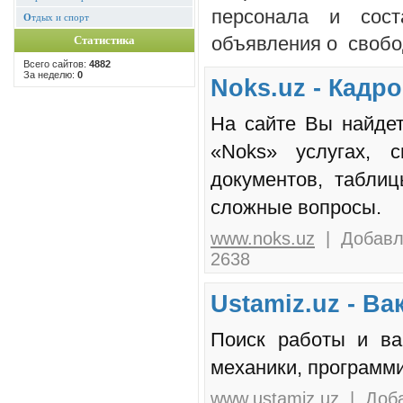
персонала и сос
О
тдых и спорт
объявления о свобо
Статистика
Всего сайтов:
4882
За неделю:
0
Noks.uz - Кадр
На сайте Вы найде
«Noks» услугах, 
документов, табли
сложные вопросы.
www.noks.uz
| Добавле
2638
Ustamiz.uz - В
Поиск работы и ва
механики, программи
www.ustamiz.uz
| Доба