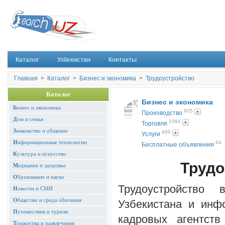
Каталог
Узбекистан
Контакты
Главная
>
Каталог
>
Бизнес и экономика
>
Трудоустройство
Каталог
Бизнес и экономика
Б
изнес и экономика
805
Производство
Д
ом и семья
1084
Торговля
З
накомство и общение
489
Услуги
И
нформационные технологии
64
Бесплатные объявления
К
ультура и искусство
Трудо
М
едицина и здоровье
О
бразование и наука
Трудоустройство 
Н
овости и СМИ
О
бщество и среда обитания
Узбекистана и инф
П
утешествия и туризм
кадровых агентст
Т
оржества и развлечения