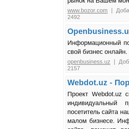
рынок на Вашем мон
www.bozor.com
| Доба
2492
Openbusiness.
Информационный пор
свой бизнес онлайн.
openbusiness.uz
| Доба
2157
Webdot.uz - По
Проект Webdot.uz 
индивидуальный 
посетитель сайта н
малом бизнесе. Инф