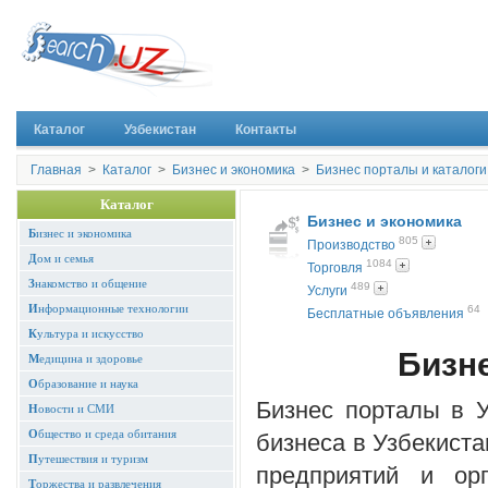
Каталог
Узбекистан
Контакты
Главная
>
Каталог
>
Бизнес и экономика
>
Бизнес порталы и каталоги
Каталог
Бизнес и экономика
Б
изнес и экономика
805
Производство
Д
ом и семья
1084
Торговля
З
накомство и общение
489
Услуги
И
нформационные технологии
64
Бесплатные объявления
К
ультура и искусство
Бизне
М
едицина и здоровье
О
бразование и наука
Бизнес порталы в 
Н
овости и СМИ
О
бщество и среда обитания
бизнеса в Узбекиста
П
утешествия и туризм
предприятий и ор
Т
оржества и развлечения