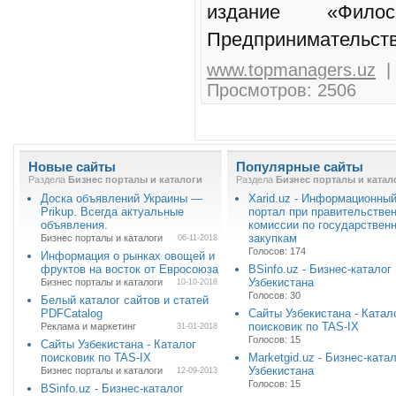
издание «Фил
Предпринимательств
www.topmanagers.uz
| 
Просмотров: 2506
Новые сайты
Популярные сайты
Раздела
Бизнес порталы и каталоги
Раздела
Бизнес порталы и катал
Доска объявлений Украины —
Xarid.uz - Информационны
Prikup. Всегда актуальные
портал при правительстве
объявления.
комиссии по государствен
закупкам
Бизнес порталы и каталоги
06-11-2018
Голосов: 174
Информация о рынках овощей и
фруктов на восток от Евросоюза
BSinfo.uz - Бизнес-каталог
Узбекистана
Бизнес порталы и каталоги
10-10-2018
Голосов: 30
Белый каталог сайтов и статей
PDFCatalog
Сайты Узбекистана - Катал
поисковик по TAS-IX
Реклама и маркетинг
31-01-2018
Голосов: 15
Сайты Узбекистана - Каталог
поисковик по TAS-IX
Marketgid.uz - Бизнес-ката
Узбекистана
Бизнес порталы и каталоги
12-09-2013
Голосов: 15
BSinfo.uz - Бизнес-каталог