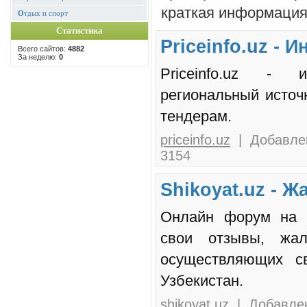
краткая информация 
О
тдых и спорт
Статистика
Priceinfo.uz -
Всего сайтов:
4882
За неделю:
0
Priceinfo.uz - 
региональный исто
тендерам.
priceinfo.uz
| Добавлен
3154
Shikoyat.uz - 
Онлайн форум на к
свои отзывы, жа
осуществляющих св
Узбекистан.
shikoyat.uz
| Добавлен