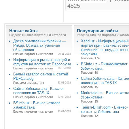
4525
Новые сайты
Популярные сайты
Раздела
Бизнес порталы и каталоги
Раздела
Бизнес порталы и катал
Доска объявлений Украины —
Xarid.uz - Информационны
Prikup. Всегда актуальные
портал при правительстве
объявления.
комиссии по государствен
закупкам
Бизнес порталы и каталоги
06-11-2018
Голосов: 174
Информация о рынках овощей и
фруктов на восток от Евросоюза
BSinfo.uz - Бизнес-каталог
Узбекистана
Бизнес порталы и каталоги
10-10-2018
Голосов: 30
Белый каталог сайтов и статей
PDFCatalog
Сайты Узбекистана - Катал
поисковик по TAS-IX
Реклама и маркетинг
31-01-2018
Голосов: 15
Сайты Узбекистана - Каталог
поисковик по TAS-IX
Marketgid.uz - Бизнес-ката
Узбекистана
Бизнес порталы и каталоги
12-09-2013
Голосов: 15
BSinfo.uz - Бизнес-каталог
Узбекистана
Tanish-Bilish.com - Бизнес-
контакты Узбекистана
Бизнес порталы и каталоги
22-01-2013
Голосов: 12