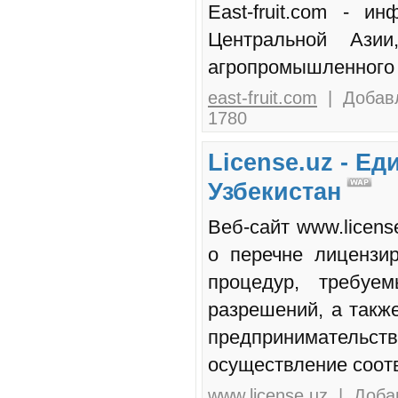
East-fruit.com - 
Центральной Ази
агропромышленного 
east-fruit.com
| Добавл
1780
License.uz - Е
Узбекистан
Веб-сайт www.licen
о перечне лицензи
процедур, требуе
разрешений, а такж
предпринимательс
осуществление соот
www.license.uz
| Добав