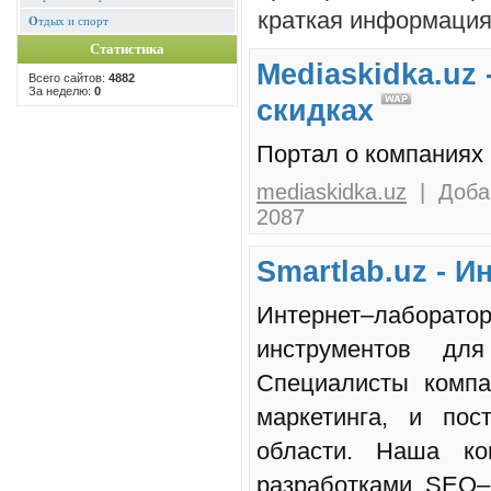
краткая информация 
О
тдых и спорт
Статистика
Mediaskidka.uz
Всего сайтов:
4882
За неделю:
0
скидках
Портал о компаниях 
mediaskidka.uz
| Добав
2087
Smartlab.uz - 
Интернет–лабора
инструментов для
Специалисты компа
маркетинга, и пос
области. Наша ко
разработками, SEO–