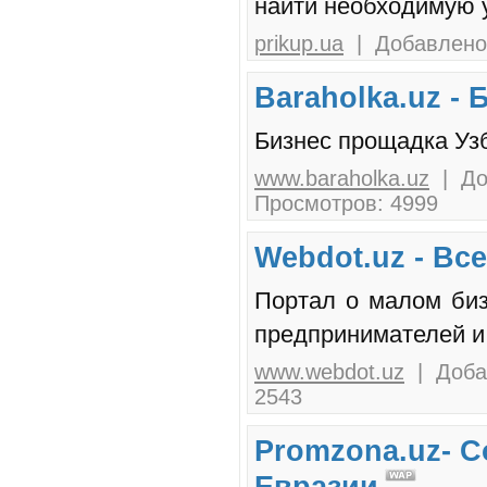
найти необходимую у
prikup.ua
| Добавлено:
Baraholka.uz -
Бизнес прощадка Узб
www.baraholka.uz
| До
Просмотров: 4999
Webdot.uz - Вс
Портал о малом биз
предпринимателей и 
www.webdot.uz
| Добав
2543
Promzona.uz- 
Евразии