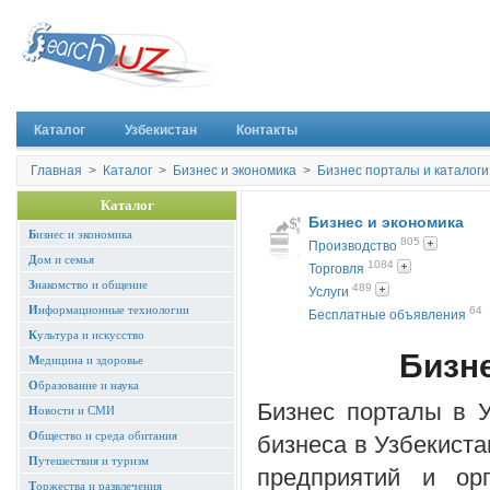
Каталог
Узбекистан
Контакты
Главная
>
Каталог
>
Бизнес и экономика
>
Бизнес порталы и каталоги
Каталог
Бизнес и экономика
Б
изнес и экономика
805
Производство
Д
ом и семья
1084
Торговля
З
накомство и общение
489
Услуги
И
нформационные технологии
64
Бесплатные объявления
К
ультура и искусство
Бизне
М
едицина и здоровье
О
бразование и наука
Бизнес порталы в 
Н
овости и СМИ
О
бщество и среда обитания
бизнеса в Узбекиста
П
утешествия и туризм
предприятий и ор
Т
оржества и развлечения