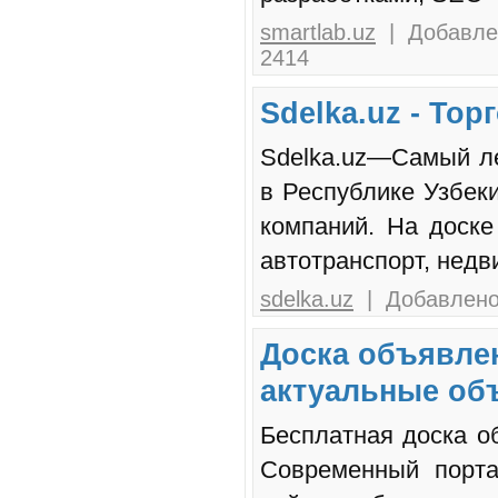
smartlab.uz
| Добавлен
2414
Sdelka.uz - То
Sdelka.uz—Самый ле
в Республике Узбек
компаний. На доске
автотранспорт, недв
sdelka.uz
| Добавлено:
Доска объявлен
актуальные об
Бесплатная доска об
Современный порта